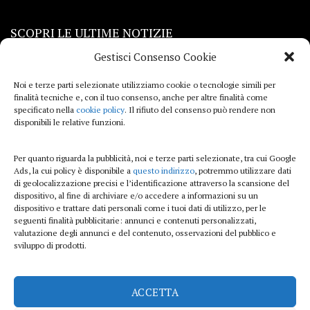
SCOPRI LE ULTIME NOTIZIE
Gestisci Consenso Cookie
Viaggi
Noi e terze parti selezionate utilizziamo cookie o tecnologie simili per
finalità tecniche e, con il tuo consenso, anche per altre finalità come
Beauty e benessere
specificato nella
cookie policy
. Il rifiuto del consenso può rendere non
disponibili le relative funzioni.
Casa
Per quanto riguarda la pubblicità, noi e terze parti selezionate, tra cui Google
Curiosità
Ads, la cui policy è disponibile a
questo indirizzo
, potremmo utilizzare dati
di geolocalizzazione precisi e l’identificazione attraverso la scansione del
Lifestyle
dispositivo, al fine di archiviare e/o accedere a informazioni su un
dispositivo e trattare dati personali come i tuoi dati di utilizzo, per le
Sport
seguenti finalità pubblicitarie: annunci e contenuti personalizzati,
valutazione degli annunci e del contenuto, osservazioni del pubblico e
sviluppo di prodotti.
iTech
ACCETTA
ViolaPost.it partecipa al Programma Affiliazione Amazon EU, un programma di