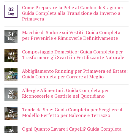
Come Preparare la Pelle al Cambio di Stagione:
02
Guida Completa alla Transizione da Inverno a
Lug
Primavera
Macchie di Sudore sui Vestiti: Guida Completa
31
per Prevenirle e Rimuoverle Definitivamente
Mag
Compostaggio Domestico: Guida Completa per
30
Trasformare gli Scarti in Fertilizzante Naturale
Mag
Abbigliamento Running per Primavera ed Estate:
29
Guida Completa per Correre al Meglio
Mag
Allergie Alimentari: Guida Completa per
28
Riconoscerle e Gestirle nel Quotidiano
Mag
Tende da Sole: Guida Completa per Scegliere il
27
Modello Perfetto per Balcone e Terrazzo
Mag
Ogni Quanto Lavare i Capelli? Guida Completa
26