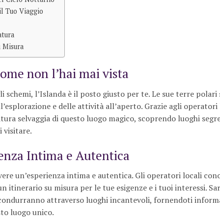
il Tuo Viaggio
atura
u Misura
come non l’hai mai vista
li schemi, l’Islanda è il posto giusto per te. Le sue terre polar
’esplorazione e delle attività all’aperto. Grazie agli operatori 
tura selvaggia di questo luogo magico, scoprendo luoghi segre
 visitare.
ienza Intima e Autentica
 vivere un’esperienza intima e autentica. Gli operatori locali co
n itinerario su misura per le tue esigenze e i tuoi interessi. Sar
condurranno attraverso luoghi incantevoli, fornendoti inform
esto luogo unico.