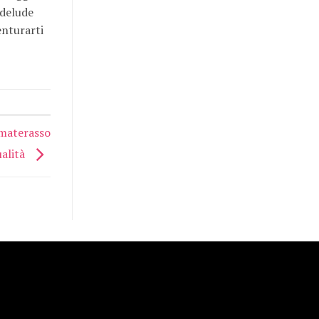
 delude
enturarti
 materasso
ualità