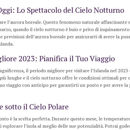
Oggi: Lo Spettacolo del Cielo Notturno
vare l’aurora boreale. Questo fenomeno naturale affascinante 
marzo, quando il cielo notturno è buio e privo di inquinamento
e previsioni dell’aurora boreale per assicurarti di avere la possi
slanda.
iore 2023: Pianifica il Tuo Viaggio
gnificenza, il periodo migliore per visitare l’Islanda nel 2023 
iù lunghe e il cielo notturno offre le condizioni ottimali per 
tuo viaggio con anticipo per garantirti un posto e per avere la 
 sotto il Cielo Polare
agosto è la scelta perfetta. Durante questo mese, le temperatur
 esplorare l’isola al meglio delle sue potenzialità. Potrai goder