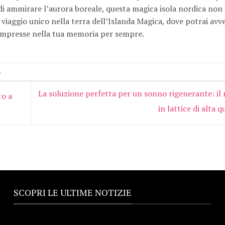
à di ammirare l’aurora boreale, questa magica isola nordica non
n viaggio unico nella terra dell’Islanda Magica, dove potrai avv
o impresse nella tua memoria per sempre.
.
La soluzione perfetta per un sonno rigenerante: il
to a
in lattice di alta q
SCOPRI LE ULTIME NOTIZIE