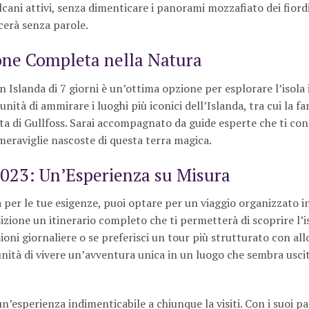
lcani attivi, senza dimenticare i panorami mozzafiato dei fiordi
scerà senza parole.
one Completa nella Natura
 Islanda di 7 giorni è un’ottima opzione per esplorare l’isola 
nità di ammirare i luoghi più iconici dell’Islanda, tra cui la f
cata di Gullfoss. Sarai accompagnato da guide esperte che ti c
meraviglie nascoste di questa terra magica.
2023: Un’Esperienza su Misura
 per le tue esigenze, puoi optare per un viaggio organizzato i
osizione un itinerario completo che ti permetterà di scoprire l’i
oni giornaliere o se preferisci un tour più strutturato con all
rtunità di vivere un’avventura unica in un luogo che sembra usci
n’esperienza indimenticabile a chiunque la visiti. Con i suoi p