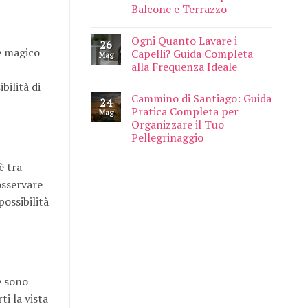
Balcone e Terrazzo
Ogni Quanto Lavare i
26
e magico
Capelli? Guida Completa
Mag
alla Frequenza Ideale
bilità di
Cammino di Santiago: Guida
24
Pratica Completa per
Mag
Organizzare il Tuo
Pellegrinaggio
è tra
osservare
possibilità
e sono
ti la vista