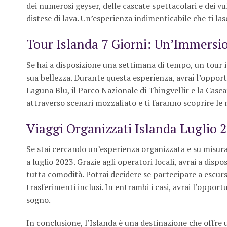
dei numerosi geyser, delle cascate spettacolari e dei vu
distese di lava. Un’esperienza indimenticabile che ti la
Tour Islanda 7 Giorni: Un’Immersi
Se hai a disposizione una settimana di tempo, un tour in
sua bellezza. Durante questa esperienza, avrai l’opportu
Laguna Blu, il Parco Nazionale di Thingvellir e la Cas
attraverso scenari mozzafiato e ti faranno scoprire le 
Viaggi Organizzati Islanda Luglio 
Se stai cercando un’esperienza organizzata e su misura
a luglio 2023. Grazie agli operatori locali, avrai a disp
tutta comodità. Potrai decidere se partecipare a escursi
trasferimenti inclusi. In entrambi i casi, avrai l’oppo
sogno.
In conclusione, l’Islanda è una destinazione che offre u