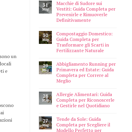
Macchie di Sudore sui
31
Vestiti: Guida Completa per
Mag
Prevenirle e Rimuoverle
Definitivamente
Compostaggio Domestico:
30
Guida Completa per
Mag
Trasformare gli Scarti in
Fertilizzante Naturale
i sono un
locali
Abbigliamento Running per
29
Primavera ed Estate: Guida
ti e
Mag
Completa per Correre al
Meglio
Allergie Alimentari: Guida
28
Completa per Riconoscerle
Mag
noscono
e Gestirle nel Quotidiano
ai
Tende da Sole: Guida
azioni
27
Completa per Scegliere il
Mag
Modello Perfetto per