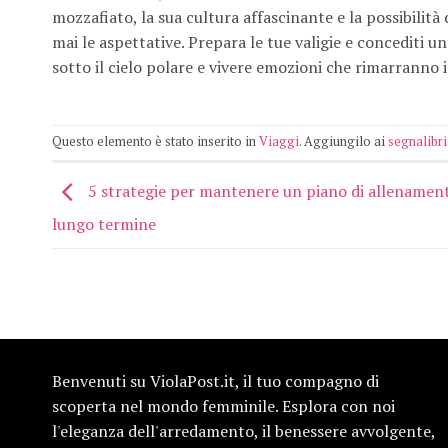
mozzafiato, la sua cultura affascinante e la possibilit
mai le aspettative. Prepara le tue valigie e concediti u
sotto il cielo polare e vivere emozioni che rimarrann
Questo elemento è stato inserito in
Viaggi
. Aggiungilo ai
segnalibri
5 strategie per mantenere un piano di allenamen
lungo termine
Benvenuti su ViolaPost.it, il tuo compagno di
scoperta nel mondo femminile. Esplora con noi
l'eleganza dell'arredamento, il benessere avvolgente,