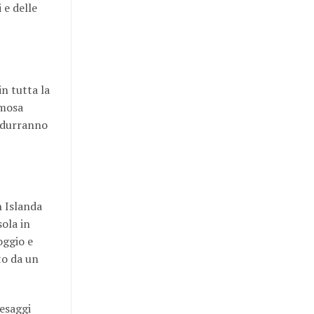
 e delle
in tutta la
amosa
ondurranno
n Islanda
sola in
oggio e
to da un
aesaggi