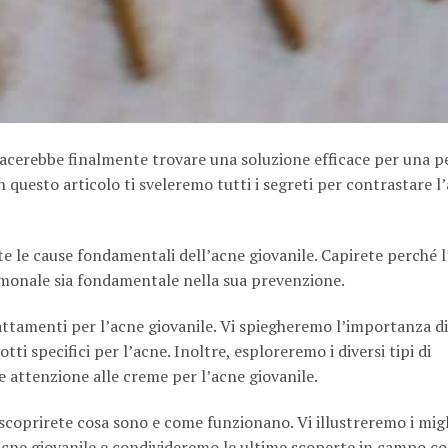
iacerebbe finalmente trovare una soluzione efficace per una p
In questo articolo ti sveleremo tutti i segreti per contrastare l
e le cause fondamentali dell’acne giovanile. Capirete perché l
rmonale sia fondamentale nella sua prevenzione.
attamenti per l’acne giovanile. Vi spiegheremo l’importanza d
otti specifici per l’acne. Inoltre, esploreremo i diversi tipi di
e attenzione alle creme per l’acne giovanile.
 scoprirete cosa sono e come funzionano. Vi illustreremo i migl
acne giovanile e condivideremo le ultime scoperte in campo c