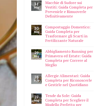
Macchie di Sudore sui
31
Vestiti: Guida Completa per
Mag
Prevenirle e Rimuoverle
Definitivamente
Compostaggio Domestico:
30
Guida Completa per
Mag
Trasformare gli Scarti in
Fertilizzante Naturale
Abbigliamento Running per
29
Primavera ed Estate: Guida
Mag
Completa per Correre al
Meglio
Allergie Alimentari: Guida
28
Completa per Riconoscerle
Mag
e Gestirle nel Quotidiano
Tende da Sole: Guida
27
Completa per Scegliere il
Mag
Modello Perfetto per