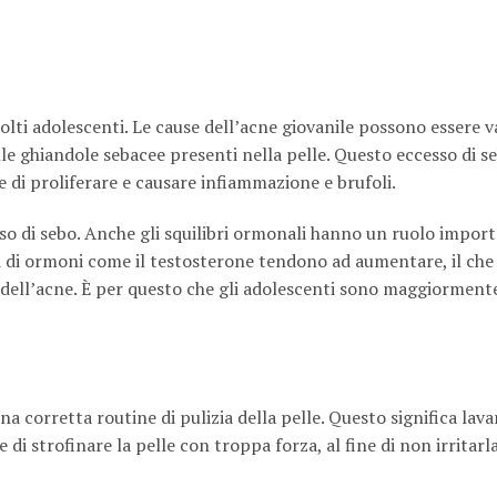
ti adolescenti. Le cause dell’acne giovanile possono essere va
lle ghiandole sebacee presenti nella pelle. Questo eccesso di s
e di proliferare e causare infiammazione e brufoli.
sso di sebo. Anche gli squilibri ormonali hanno un ruolo impor
lli di ormoni come il testosterone tendono ad aumentare, il ch
 dell’acne. È per questo che gli adolescenti sono maggiormente
 corretta routine di pulizia della pelle. Questo significa lavar
di strofinare la pelle con troppa forza, al fine di non irritarl