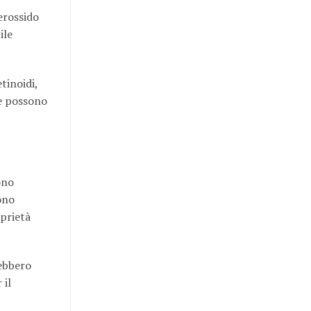
erossido
ile
tinoidi,
 e possono
ono
ono
oprietà
rebbero
 il