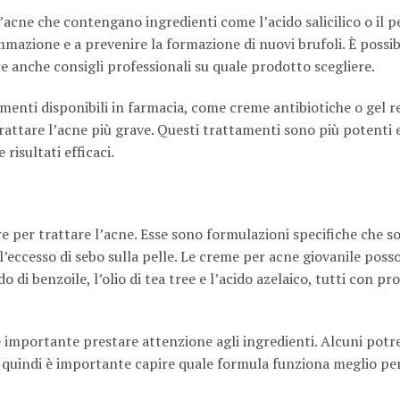
l’acne che contengano ingredienti come l’acido salicilico o il p
ammazione e a prevenire la formazione di nuovi brufoli. È possib
re anche consigli professionali su quale prodotto scegliere.
menti disponibili in farmacia, come creme antibiotiche o gel re
rattare l’acne più grave. Questi trattamenti sono più potenti
risultati efficaci.
 per trattare l’acne. Esse sono formulazioni specifiche che s
 l’eccesso di sebo sulla pelle. Le creme per acne giovanile poss
o di benzoile, l’olio di tea tree e l’acido azelaico, tutti con pr
è importante prestare attenzione agli ingredienti. Alcuni pot
 quindi è importante capire quale formula funziona meglio per