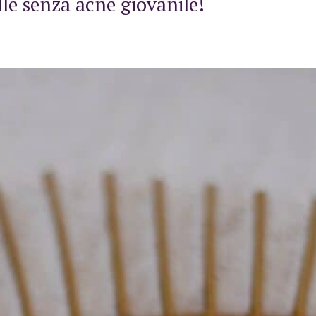
lle senza acne giovanile!