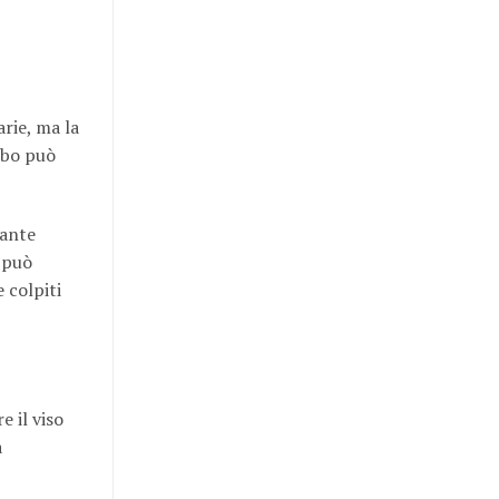
rie, ma la
ebo può
tante
e può
 colpiti
e il viso
a