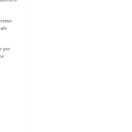
leremo
nale
e per
ne