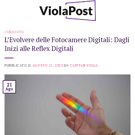
Skip
to
content
CURIOSITÀ
L’Evolvere delle Fotocamere Digitali: Dagli
Inizi alle Reflex Digitali
PUBBLICATO IL
AGOSTO 21, 2023
DA
CAPITAN VIOLA
21
Ago