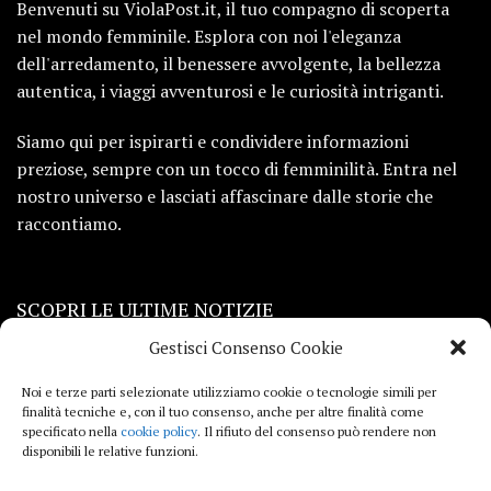
Benvenuti su ViolaPost.it, il tuo compagno di scoperta
nel mondo femminile. Esplora con noi l'eleganza
dell'arredamento, il benessere avvolgente, la bellezza
autentica, i viaggi avventurosi e le curiosità intriganti.
Siamo qui per ispirarti e condividere informazioni
preziose, sempre con un tocco di femminilità. Entra nel
nostro universo e lasciati affascinare dalle storie che
raccontiamo.
SCOPRI LE ULTIME NOTIZIE
Gestisci Consenso Cookie
Viaggi
Noi e terze parti selezionate utilizziamo cookie o tecnologie simili per
finalità tecniche e, con il tuo consenso, anche per altre finalità come
Beauty e benessere
specificato nella
cookie policy
. Il rifiuto del consenso può rendere non
disponibili le relative funzioni.
Casa