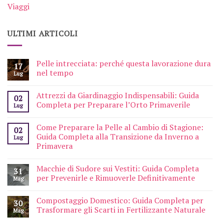
Viaggi
ULTIMI ARTICOLI
Pelle intrecciata: perché questa lavorazione dura
17
nel tempo
Lug
Attrezzi da Giardinaggio Indispensabili: Guida
02
Completa per Preparare l’Orto Primaverile
Lug
Come Preparare la Pelle al Cambio di Stagione:
02
Guida Completa alla Transizione da Inverno a
Lug
Primavera
Macchie di Sudore sui Vestiti: Guida Completa
31
per Prevenirle e Rimuoverle Definitivamente
Mag
Compostaggio Domestico: Guida Completa per
30
Trasformare gli Scarti in Fertilizzante Naturale
Mag