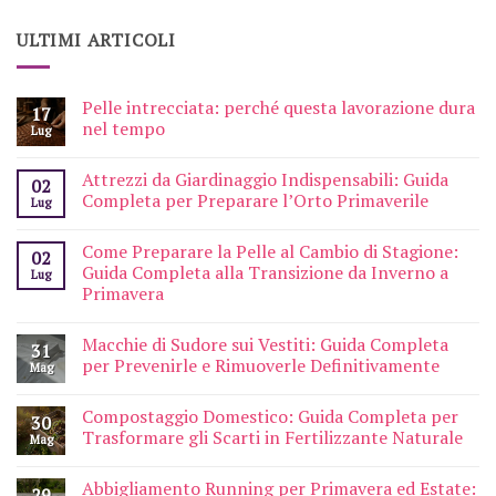
ULTIMI ARTICOLI
Pelle intrecciata: perché questa lavorazione dura
17
nel tempo
Lug
Attrezzi da Giardinaggio Indispensabili: Guida
02
Completa per Preparare l’Orto Primaverile
Lug
Come Preparare la Pelle al Cambio di Stagione:
02
Guida Completa alla Transizione da Inverno a
Lug
Primavera
Macchie di Sudore sui Vestiti: Guida Completa
31
per Prevenirle e Rimuoverle Definitivamente
Mag
Compostaggio Domestico: Guida Completa per
30
Trasformare gli Scarti in Fertilizzante Naturale
Mag
Abbigliamento Running per Primavera ed Estate:
29