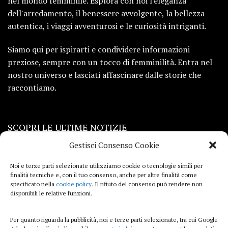
nel mondo femminile. Esplora con noi l'eleganza
dell'arredamento, il benessere avvolgente, la bellezza
autentica, i viaggi avventurosi e le curiosità intriganti.
Siamo qui per ispirarti e condividere informazioni
preziose, sempre con un tocco di femminilità. Entra nel
nostro universo e lasciati affascinare dalle storie che
raccontiamo.
SCOPRI LE ULTIME NOTIZIE
Gestisci Consenso Cookie
Viaggi
Noi e terze parti selezionate utilizziamo cookie o tecnologie simili per
finalità tecniche e, con il tuo consenso, anche per altre finalità come
Beauty e benessere
specificato nella
cookie policy
. Il rifiuto del consenso può rendere non
disponibili le relative funzioni.
Casa
Per quanto riguarda la pubblicità, noi e terze parti selezionate, tra cui Google
Curiosità