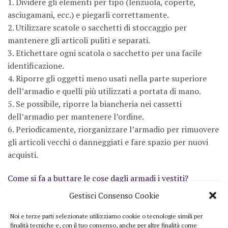
1. Dividere gli elementi per tipo (lenzuola, coperte,
asciugamani, ecc.) e piegarli correttamente.
2. Utilizzare scatole o sacchetti di stoccaggio per
mantenere gli articoli puliti e separati.
3. Etichettare ogni scatola o sacchetto per una facile
identificazione.
4. Riporre gli oggetti meno usati nella parte superiore
dell’armadio e quelli più utilizzati a portata di mano.
5. Se possibile, riporre la biancheria nei cassetti
dell’armadio per mantenere l’ordine.
6. Periodicamente, riorganizzare l’armadio per rimuovere
gli articoli vecchi o danneggiati e fare spazio per nuovi
acquisti.
Come si fa a buttare le cose dagli armadi i vestiti?
Si prende l’oggetto, si apre lo sportello dell’armadio e si
Gestisci Consenso Cookie
lascia cadere l’oggetto all’interno.
Noi e terze parti selezionate utilizziamo cookie o tecnologie simili per
finalità tecniche e, con il tuo consenso, anche per altre finalità come