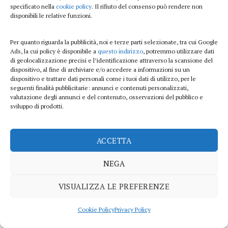
Quanto costa un personal organizer?
specificato nella
cookie policy
. Il rifiuto del consenso può rendere non
disponibili le relative funzioni.
Il costo di un personal organizer può variare a seconda
della marca, delle dimensioni e delle funzionalità del
Per quanto riguarda la pubblicità, noi e terze parti selezionate, tra cui Google
prodotto.
Ads, la cui policy è disponibile a
questo indirizzo
, potremmo utilizzare dati
di geolocalizzazione precisi e l’identificazione attraverso la scansione del
dispositivo, al fine di archiviare e/o accedere a informazioni su un
dispositivo e trattare dati personali come i tuoi dati di utilizzo, per le
seguenti finalità pubblicitarie: annunci e contenuti personalizzati,
valutazione degli annunci e del contenuto, osservazioni del pubblico e
Questo elemento è stato inserito in
Bellezza
. Aggiungilo ai
segnalibri
.
sviluppo di prodotti.
Scopri i migliori smartphone
Esercizi per addominali
ACCETTA
per essere sempre
perfetti: il segreto del
connesso!
miglior allenamento!
NEGA
VISUALIZZA LE PREFERENZE
CATEGORIE
Cookie Policy
Privacy Policy