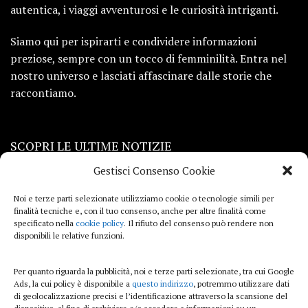
autentica, i viaggi avventurosi e le curiosità intriganti.
Siamo qui per ispirarti e condividere informazioni
preziose, sempre con un tocco di femminilità. Entra nel
nostro universo e lasciati affascinare dalle storie che
raccontiamo.
SCOPRI LE ULTIME NOTIZIE
Gestisci Consenso Cookie
Viaggi
Noi e terze parti selezionate utilizziamo cookie o tecnologie simili per
finalità tecniche e, con il tuo consenso, anche per altre finalità come
Beauty e benessere
specificato nella
cookie policy
. Il rifiuto del consenso può rendere non
disponibili le relative funzioni.
Casa
Per quanto riguarda la pubblicità, noi e terze parti selezionate, tra cui Google
Curiosità
Ads, la cui policy è disponibile a
questo indirizzo
, potremmo utilizzare dati
di geolocalizzazione precisi e l’identificazione attraverso la scansione del
Lifestyle