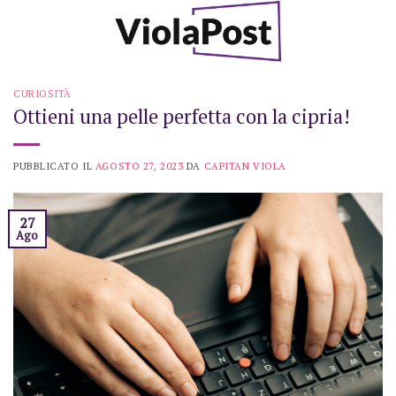
Skip
to
content
CURIOSITÀ
Ottieni una pelle perfetta con la cipria!
PUBBLICATO IL
AGOSTO 27, 2023
DA
CAPITAN VIOLA
27
Ago