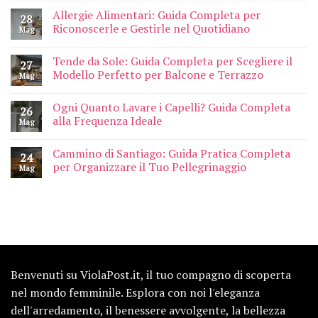
Allergie Alimentari: Guida Completa per
28
Riconoscerle e Gestirle nel Quotidiano
Mag
Tende da Sole: Guida Completa per Scegliere il
27
Modello Perfetto per Balcone e Terrazzo
Mag
Ogni Quanto Lavare i Capelli? Guida Completa
26
alla Frequenza Ideale
Mag
Cammino di Santiago: Guida Pratica Completa
24
per Organizzare il Tuo Pellegrinaggio
Mag
Benvenuti su ViolaPost.it, il tuo compagno di scoperta
nel mondo femminile. Esplora con noi l'eleganza
dell'arredamento, il benessere avvolgente, la bellezza