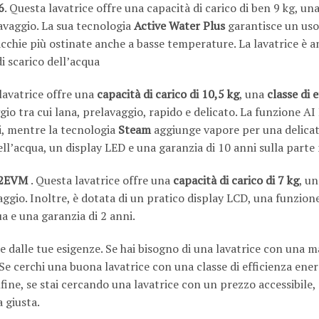
6
. Questa lavatrice offre una capacità di carico di ben 9 kg, una
avaggio. La sua tecnologia
Active Water Plus
garantisce un uso
acchie più ostinate anche a basse temperature. La lavatrice è 
di scarico dell’acqua
 lavatrice offre una
capacità di carico di 10,5 kg
, una
classe di 
o tra cui lana, prelavaggio, rapido e delicato. La funzione AI
i, mentre la tecnologia
Steam
aggiunge vapore per una delica
dell’acqua, un display LED e una garanzia di 10 anni sulla parte
12EVM
. Questa lavatrice offre una
capacità di carico di 7 kg
, u
ggio. Inoltre, è dotata di un pratico display LCD, una funzion
a e una garanzia di 2 anni.
de dalle tue esigenze. Se hai bisogno di una lavatrice con una 
. Se cerchi una buona lavatrice con una classe di efficienza ene
fine, se stai cercando una lavatrice con un prezzo accessibile
 giusta.