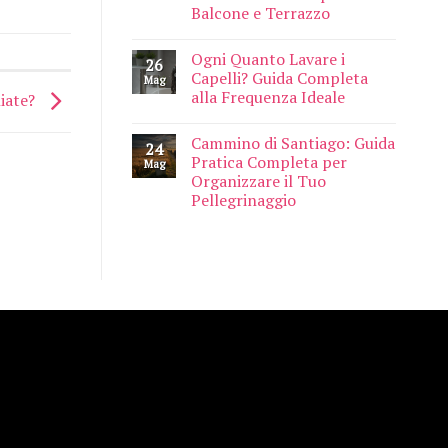
Balcone e Terrazzo
Ogni Quanto Lavare i
26
Capelli? Guida Completa
Mag
alla Frequenza Ideale
liate?
Cammino di Santiago: Guida
24
Pratica Completa per
Mag
Organizzare il Tuo
Pellegrinaggio