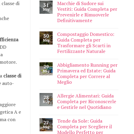
Macchie di Sudore sui
 classe di
31
Vestiti: Guida Completa per
Mag
Prevenirle e Rimuoverle
anche
Definitivamente
Compostaggio Domestico:
30
efficienza
Guida Completa per
Mag
Trasformare gli Scarti in
 DD
Fertilizzante Naturale
ta
 motore.
Abbigliamento Running per
29
Primavera ed Estate: Guida
Mag
na
classe di
Completa per Correre al
Meglio
e auto-
Allergie Alimentari: Guida
28
Completa per Riconoscerle
Mag
maggiore
e Gestirle nel Quotidiano
rgetica A e
, ma con
Tende da Sole: Guida
27
Completa per Scegliere il
Mag
Modello Perfetto per