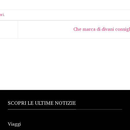
bri
.
Che marca di divani consig
SCOPRI LE ULTIME NOTIZIE
Viaggi