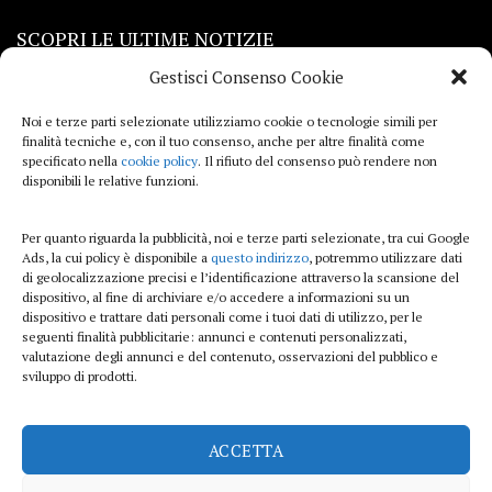
SCOPRI LE ULTIME NOTIZIE
Gestisci Consenso Cookie
Viaggi
Noi e terze parti selezionate utilizziamo cookie o tecnologie simili per
finalità tecniche e, con il tuo consenso, anche per altre finalità come
Beauty e benessere
specificato nella
cookie policy
. Il rifiuto del consenso può rendere non
disponibili le relative funzioni.
Casa
Per quanto riguarda la pubblicità, noi e terze parti selezionate, tra cui Google
Curiosità
Ads, la cui policy è disponibile a
questo indirizzo
, potremmo utilizzare dati
di geolocalizzazione precisi e l’identificazione attraverso la scansione del
Lifestyle
dispositivo, al fine di archiviare e/o accedere a informazioni su un
dispositivo e trattare dati personali come i tuoi dati di utilizzo, per le
Sport
seguenti finalità pubblicitarie: annunci e contenuti personalizzati,
valutazione degli annunci e del contenuto, osservazioni del pubblico e
sviluppo di prodotti.
iTech
ACCETTA
ViolaPost.it partecipa al Programma Affiliazione Amazon EU, un programma di
affiliazione che consente ai siti di percepire una commissione pubblicitaria