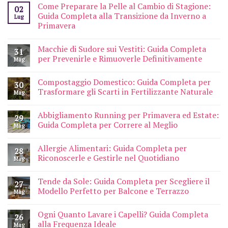
Come Preparare la Pelle al Cambio di Stagione:
02
Guida Completa alla Transizione da Inverno a
Lug
Primavera
Macchie di Sudore sui Vestiti: Guida Completa
31
per Prevenirle e Rimuoverle Definitivamente
Mag
Compostaggio Domestico: Guida Completa per
30
Trasformare gli Scarti in Fertilizzante Naturale
Mag
Abbigliamento Running per Primavera ed Estate:
29
Guida Completa per Correre al Meglio
Mag
Allergie Alimentari: Guida Completa per
28
Riconoscerle e Gestirle nel Quotidiano
Mag
Tende da Sole: Guida Completa per Scegliere il
27
Modello Perfetto per Balcone e Terrazzo
Mag
Ogni Quanto Lavare i Capelli? Guida Completa
26
alla Frequenza Ideale
Mag