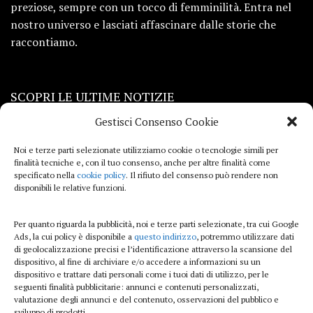
preziose, sempre con un tocco di femminilità. Entra nel
nostro universo e lasciati affascinare dalle storie che
raccontiamo.
SCOPRI LE ULTIME NOTIZIE
Gestisci Consenso Cookie
Viaggi
Noi e terze parti selezionate utilizziamo cookie o tecnologie simili per
finalità tecniche e, con il tuo consenso, anche per altre finalità come
Beauty e benessere
specificato nella
cookie policy
. Il rifiuto del consenso può rendere non
disponibili le relative funzioni.
Casa
Per quanto riguarda la pubblicità, noi e terze parti selezionate, tra cui Google
Curiosità
Ads, la cui policy è disponibile a
questo indirizzo
, potremmo utilizzare dati
di geolocalizzazione precisi e l’identificazione attraverso la scansione del
Lifestyle
dispositivo, al fine di archiviare e/o accedere a informazioni su un
dispositivo e trattare dati personali come i tuoi dati di utilizzo, per le
Sport
seguenti finalità pubblicitarie: annunci e contenuti personalizzati,
valutazione degli annunci e del contenuto, osservazioni del pubblico e
sviluppo di prodotti.