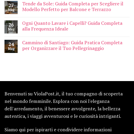
Tende da Sole: Guida Completa per Scegliere il
27
Modello Perfetto per Balcone e Terrazzo
Mag
Ogni Quanto Lavare i Capelli? Guida Completa
26
alla Frequenza Ideale
Mag
Cammino di Santiago: Guida Pratica Completa
24
per Organizzare il Tuo Pellegrinaggio
Mag
Benvenuti su ViolaPost.it, il tuo compagno di scoperta
nel mondo femminile. Esplora con noi l'eleganza
dell'arredamento, il benessere avvolgente, la bellezza
autentica, i viaggi avventurosi e le curiosità intriganti.
Siamo qui per ispirarti e condividere informazioni