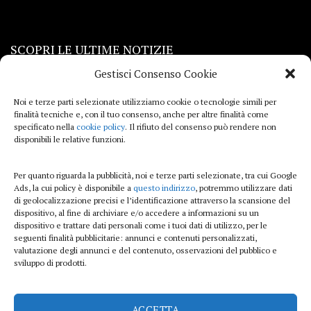
SCOPRI LE ULTIME NOTIZIE
Gestisci Consenso Cookie
Viaggi
Noi e terze parti selezionate utilizziamo cookie o tecnologie simili per
finalità tecniche e, con il tuo consenso, anche per altre finalità come
Beauty e benessere
specificato nella
cookie policy
. Il rifiuto del consenso può rendere non
disponibili le relative funzioni.
Casa
Per quanto riguarda la pubblicità, noi e terze parti selezionate, tra cui Google
Curiosità
Ads, la cui policy è disponibile a
questo indirizzo
, potremmo utilizzare dati
di geolocalizzazione precisi e l’identificazione attraverso la scansione del
Lifestyle
dispositivo, al fine di archiviare e/o accedere a informazioni su un
dispositivo e trattare dati personali come i tuoi dati di utilizzo, per le
Sport
seguenti finalità pubblicitarie: annunci e contenuti personalizzati,
valutazione degli annunci e del contenuto, osservazioni del pubblico e
sviluppo di prodotti.
iTech
ACCETTA