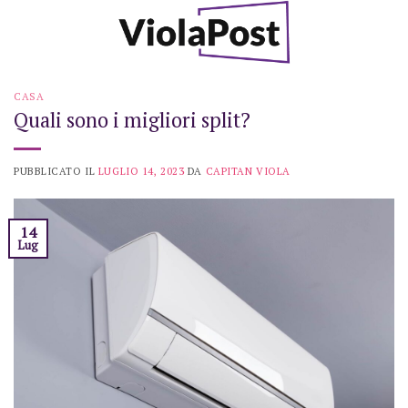
Skip
to
content
CASA
Quali sono i migliori split?
PUBBLICATO IL
LUGLIO 14, 2023
DA
CAPITAN VIOLA
14
Lug