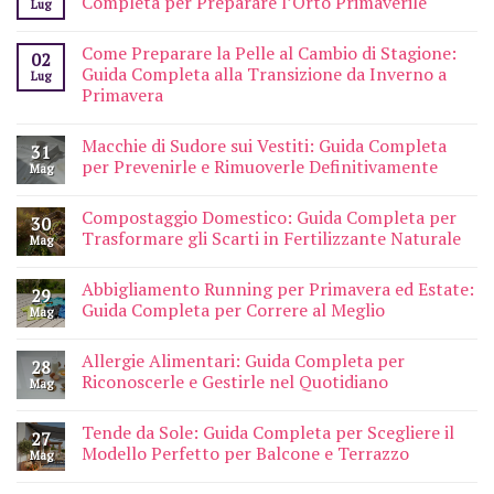
Completa per Preparare l’Orto Primaverile
Lug
Come Preparare la Pelle al Cambio di Stagione:
02
Guida Completa alla Transizione da Inverno a
Lug
Primavera
Macchie di Sudore sui Vestiti: Guida Completa
31
per Prevenirle e Rimuoverle Definitivamente
Mag
Compostaggio Domestico: Guida Completa per
30
Trasformare gli Scarti in Fertilizzante Naturale
Mag
Abbigliamento Running per Primavera ed Estate:
29
Guida Completa per Correre al Meglio
Mag
Allergie Alimentari: Guida Completa per
28
Riconoscerle e Gestirle nel Quotidiano
Mag
Tende da Sole: Guida Completa per Scegliere il
27
Modello Perfetto per Balcone e Terrazzo
Mag