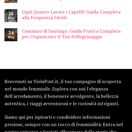
Ogni Quanto Lavare i Capelli? Guida Completa
26
alla Frequenza Ideale
Mag
Cammino di Santiago: Guida Pratica Completa
24
per Organizzare il Tuo Pellegrinaggio
Mag
Benvenuti su ViolaPost.it, il tuo compagno di scoperta
nel mondo femminile. Esplora con noi l'eleganza
dell'arredamento, il benessere avvolgente, la bellezza
autentica, i viaggi avventurosi e le curiosità intriganti.
Siamo qui per ispirarti e condividere informazioni
preziose, sempre con un tocco di femminilità. Entra nel
nostro universo e lasciati affascinare dalle storie che