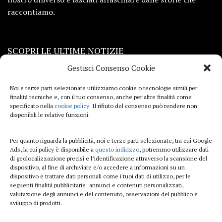
raccontiamo.
SCOPRI LE ULTIME NOTIZIE
Gestisci Consenso Cookie
Viaggi
Noi e terze parti selezionate utilizziamo cookie o tecnologie simili per
finalità tecniche e, con il tuo consenso, anche per altre finalità come
Beauty e benessere
specificato nella
cookie policy
. Il rifiuto del consenso può rendere non
disponibili le relative funzioni.
Casa
Per quanto riguarda la pubblicità, noi e terze parti selezionate, tra cui Google
Curiosità
Ads, la cui policy è disponibile a
questo indirizzo
, potremmo utilizzare dati
di geolocalizzazione precisi e l’identificazione attraverso la scansione del
Lifestyle
dispositivo, al fine di archiviare e/o accedere a informazioni su un
dispositivo e trattare dati personali come i tuoi dati di utilizzo, per le
Sport
seguenti finalità pubblicitarie: annunci e contenuti personalizzati,
valutazione degli annunci e del contenuto, osservazioni del pubblico e
sviluppo di prodotti.
iTech