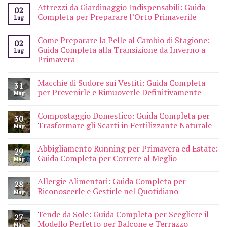
Attrezzi da Giardinaggio Indispensabili: Guida
02
Completa per Preparare l’Orto Primaverile
Lug
Come Preparare la Pelle al Cambio di Stagione:
02
Guida Completa alla Transizione da Inverno a
Lug
Primavera
Macchie di Sudore sui Vestiti: Guida Completa
31
per Prevenirle e Rimuoverle Definitivamente
Mag
Compostaggio Domestico: Guida Completa per
30
Trasformare gli Scarti in Fertilizzante Naturale
Mag
Abbigliamento Running per Primavera ed Estate:
29
Guida Completa per Correre al Meglio
Mag
Allergie Alimentari: Guida Completa per
28
Riconoscerle e Gestirle nel Quotidiano
Mag
Tende da Sole: Guida Completa per Scegliere il
27
Modello Perfetto per Balcone e Terrazzo
Mag