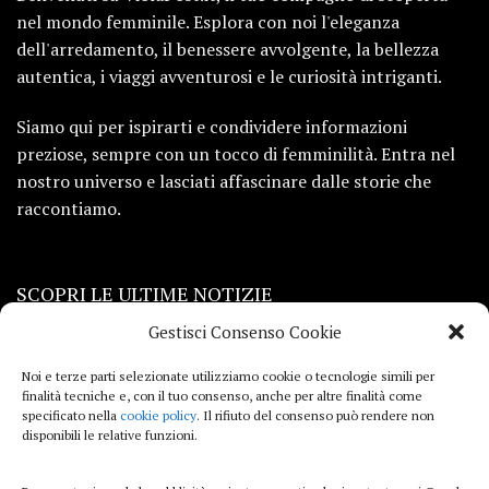
nel mondo femminile. Esplora con noi l'eleganza
dell'arredamento, il benessere avvolgente, la bellezza
autentica, i viaggi avventurosi e le curiosità intriganti.
Siamo qui per ispirarti e condividere informazioni
preziose, sempre con un tocco di femminilità. Entra nel
nostro universo e lasciati affascinare dalle storie che
raccontiamo.
SCOPRI LE ULTIME NOTIZIE
Gestisci Consenso Cookie
Viaggi
Noi e terze parti selezionate utilizziamo cookie o tecnologie simili per
finalità tecniche e, con il tuo consenso, anche per altre finalità come
Beauty e benessere
specificato nella
cookie policy
. Il rifiuto del consenso può rendere non
disponibili le relative funzioni.
Casa