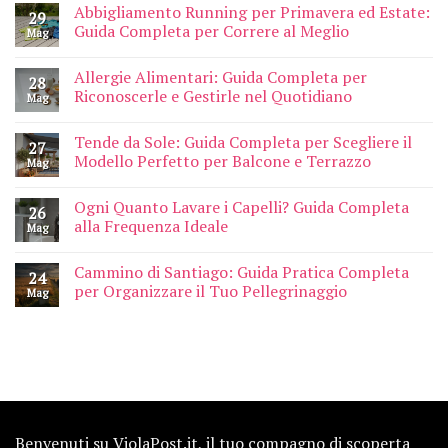
Abbigliamento Running per Primavera ed Estate:
29
Guida Completa per Correre al Meglio
Mag
Allergie Alimentari: Guida Completa per
28
Riconoscerle e Gestirle nel Quotidiano
Mag
Tende da Sole: Guida Completa per Scegliere il
27
Modello Perfetto per Balcone e Terrazzo
Mag
Ogni Quanto Lavare i Capelli? Guida Completa
26
alla Frequenza Ideale
Mag
Cammino di Santiago: Guida Pratica Completa
24
per Organizzare il Tuo Pellegrinaggio
Mag
Benvenuti su ViolaPost.it, il tuo compagno di scoperta