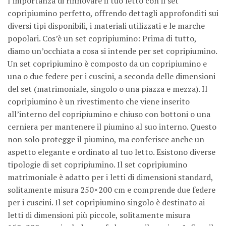
l’importanza di rinnovare il tuo letto con il set
copripiumino perfetto, offrendo dettagli approfonditi sui
diversi tipi disponibili, i materiali utilizzati e le marche
popolari. Cos’è un set copripiumino: Prima di tutto,
diamo un’occhiata a cosa si intende per set copripiumino.
Un set copripiumino è composto da un copripiumino e
una o due federe per i cuscini, a seconda delle dimensioni
del set (matrimoniale, singolo o una piazza e mezza). Il
copripiumino è un rivestimento che viene inserito
all’interno del copripiumino e chiuso con bottoni o una
cerniera per mantenere il piumino al suo interno. Questo
non solo protegge il piumino, ma conferisce anche un
aspetto elegante e ordinato al tuo letto. Esistono diverse
tipologie di set copripiumino. Il set copripiumino
matrimoniale è adatto per i letti di dimensioni standard,
solitamente misura 250×200 cm e comprende due federe
per i cuscini. Il set copripiumino singolo è destinato ai
letti di dimensioni più piccole, solitamente misura