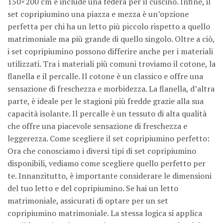
150×200 cm e include una federa per il cuscino. Infine, il
set copripiumino una piazza e mezza è un’opzione
perfetta per chi ha un letto più piccolo rispetto a quello
matrimoniale ma più grande di quello singolo. Oltre a ciò,
i set copripiumino possono differire anche per i materiali
utilizzati. Tra i materiali più comuni troviamo il cotone, la
flanella e il percalle. Il cotone è un classico e offre una
sensazione di freschezza e morbidezza. La flanella, d’altra
parte, è ideale per le stagioni più fredde grazie alla sua
capacità isolante. Il percalle è un tessuto di alta qualità
che offre una piacevole sensazione di freschezza e
leggerezza. Come scegliere il set copripiumino perfetto:
Ora che conosciamo i diversi tipi di set copripiumino
disponibili, vediamo come scegliere quello perfetto per
te. Innanzitutto, è importante considerare le dimensioni
del tuo letto e del copripiumino. Se hai un letto
matrimoniale, assicurati di optare per un set
copripiumino matrimoniale. La stessa logica si applica