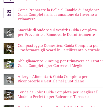
Come Preparare la Pelle al Cambio di Stagione:
02
Guida Completa alla Transizione da Inverno a
Lug
Primavera
Macchie di Sudore sui Vestiti: Guida Completa
31
per Prevenirle e Rimuoverle Definitivamente
Mag
Compostaggio Domestico: Guida Completa per
30
Trasformare gli Scarti in Fertilizzante Naturale
Mag
Abbigliamento Running per Primavera ed Estate:
29
Guida Completa per Correre al Meglio
Mag
Allergie Alimentari: Guida Completa per
28
Riconoscerle e Gestirle nel Quotidiano
Mag
Tende da Sole: Guida Completa per Scegliere il
27
Modello Perfetto per Balcone e Terrazzo
Mag