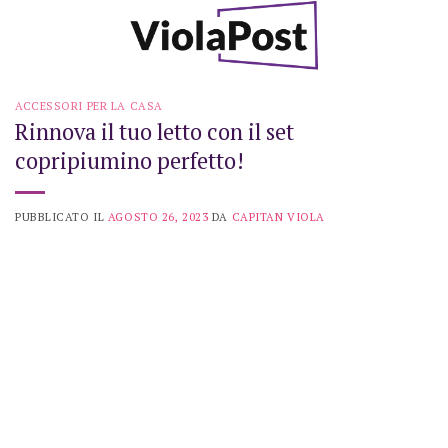
Skip
to
content
ACCESSORI PER LA CASA
Rinnova il tuo letto con il set
copripiumino perfetto!
PUBBLICATO IL
AGOSTO 26, 2023
DA
CAPITAN VIOLA