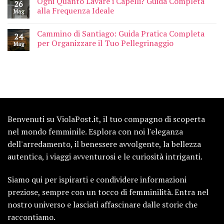
Ogni Quanto Lavare i Capelli? Guida Completa
26
alla Frequenza Ideale
Mag
Cammino di Santiago: Guida Pratica Completa
24
per Organizzare il Tuo Pellegrinaggio
Mag
Benvenuti su ViolaPost.it, il tuo compagno di scoperta
nel mondo femminile. Esplora con noi l'eleganza
dell'arredamento, il benessere avvolgente, la bellezza
autentica, i viaggi avventurosi e le curiosità intriganti.
Siamo qui per ispirarti e condividere informazioni
preziose, sempre con un tocco di femminilità. Entra nel
nostro universo e lasciati affascinare dalle storie che
raccontiamo.