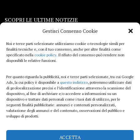
SCOPRI LE ULTIME NOTIZIE
Gestisci Consenso Cookie
Viaggi
Noi e terze parti selezionate utilizziamo cookie o tecnologie simili per
finalità tecniche e, con il tuo consenso, anche per altre finalità come
Beauty e benessere
specificato nella
cookie policy
. Il rifiuto del consenso può rendere non
disponibili le relative funzioni.
Casa
Per quanto riguarda la pubblicità, noi e terze parti selezionate, tra cui Google
Curiosità
Ads, la cui policy è disponibile a
questo indirizzo
, potremmo utilizzare dati
di geolocalizzazione precisi e l’identificazione attraverso la scansione del
Lifestyle
dispositivo, al fine di archiviare e/o accedere a informazioni su un
dispositivo e trattare dati personali come i tuoi dati di utilizzo, per le
Sport
seguenti finalità pubblicitarie: annunci e contenuti personalizzati,
valutazione degli annunci e del contenuto, osservazioni del pubblico e
sviluppo di prodotti.
iTech
ACCETTA
ViolaPost.it partecipa al Programma Affiliazione Amazon EU, un programma di