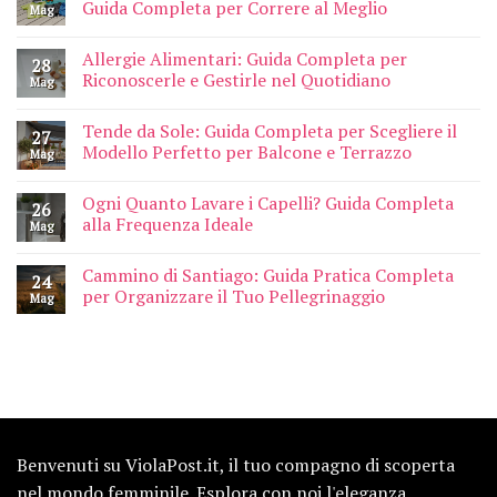
Guida Completa per Correre al Meglio
Mag
Allergie Alimentari: Guida Completa per
28
Riconoscerle e Gestirle nel Quotidiano
Mag
Tende da Sole: Guida Completa per Scegliere il
27
Modello Perfetto per Balcone e Terrazzo
Mag
Ogni Quanto Lavare i Capelli? Guida Completa
26
alla Frequenza Ideale
Mag
Cammino di Santiago: Guida Pratica Completa
24
per Organizzare il Tuo Pellegrinaggio
Mag
Benvenuti su ViolaPost.it, il tuo compagno di scoperta
nel mondo femminile. Esplora con noi l'eleganza