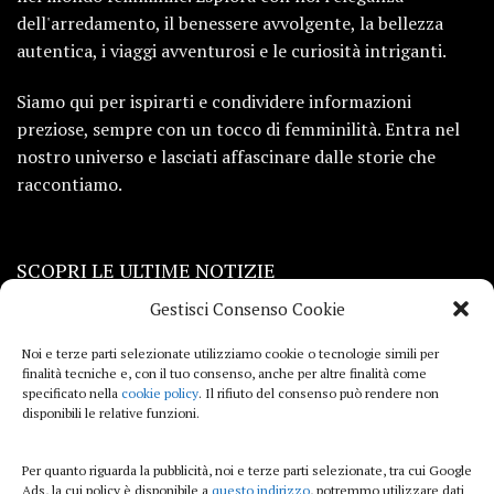
dell'arredamento, il benessere avvolgente, la bellezza
autentica, i viaggi avventurosi e le curiosità intriganti.
Siamo qui per ispirarti e condividere informazioni
preziose, sempre con un tocco di femminilità. Entra nel
nostro universo e lasciati affascinare dalle storie che
raccontiamo.
SCOPRI LE ULTIME NOTIZIE
Gestisci Consenso Cookie
Viaggi
Noi e terze parti selezionate utilizziamo cookie o tecnologie simili per
finalità tecniche e, con il tuo consenso, anche per altre finalità come
Beauty e benessere
specificato nella
cookie policy
. Il rifiuto del consenso può rendere non
disponibili le relative funzioni.
Casa
Per quanto riguarda la pubblicità, noi e terze parti selezionate, tra cui Google
Curiosità
Ads, la cui policy è disponibile a
questo indirizzo
, potremmo utilizzare dati