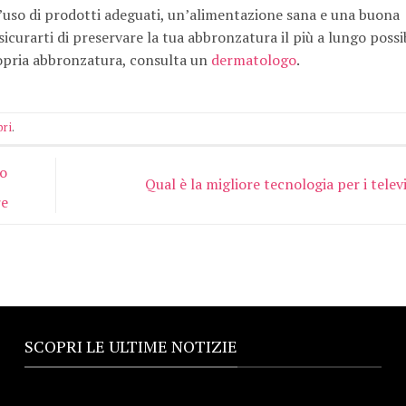
’uso di prodotti adeguati, un’alimentazione sana e una buona
sicurarti di preservare la tua abbronzatura il più a lungo possib
ropria abbronzatura, consulta un
dermatologo
.
bri
.
zo
Qual è la migliore tecnologia per i telev
re
SCOPRI LE ULTIME NOTIZIE