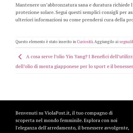
Mantenere un’abbronzatura sana e duratura richiede l
protezione solare. Segui questi semplici consigli per as
ulteriori informazioni su come prendersi cura della p
Questo elemento è stato inserito in
Curiosità
. Aggiungilo ai
segnali
A cosa serve l’olio Yin Yang? I Benefici dell’utiliz
dell’olio di menta giapponese per lo sport e il benesse
Benvenuti su ViolaPost.it, il tuo compagno di
scoperta nel mondo femminile. Esplora con noi
l'eleganza dell'arredamento, il benessere avvolgente,