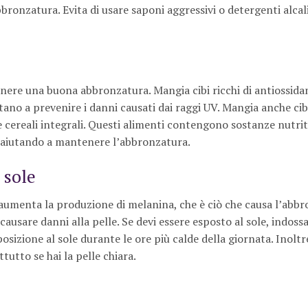
ronzatura. Evita di usare saponi aggressivi o detergenti alcali
re una buona abbronzatura. Mangia cibi ricchi di antiossida
utano a prevenire i danni causati dai raggi UV. Mangia anche cibi
 e cereali integrali. Questi alimenti contengono sostanze nutrit
, aiutando a mantenere l’abbronzatura.
 sole
e aumenta la produzione di melanina, che è ciò che causa l’abbr
ausare danni alla pelle. Se devi essere esposto al sole, indos
osizione al sole durante le ore più calde della giornata. Inoltre
tutto se hai la pelle chiara.