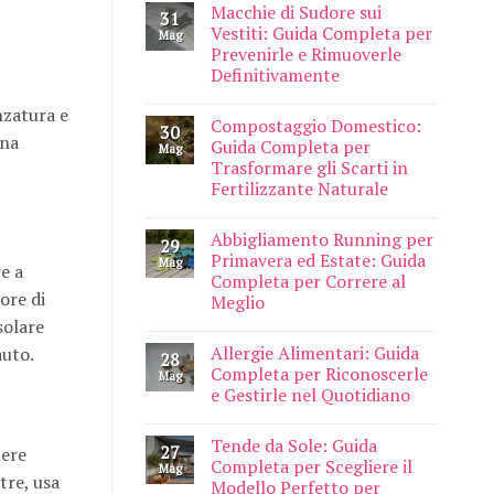
Macchie di Sudore sui
31
Vestiti: Guida Completa per
Mag
Prevenirle e Rimuoverle
Definitivamente
nzatura e
Compostaggio Domestico:
30
una
Guida Completa per
Mag
Trasformare gli Scarti in
Fertilizzante Naturale
Abbigliamento Running per
29
Primavera ed Estate: Guida
Mag
e a
Completa per Correre al
ore di
Meglio
solare
Allergie Alimentari: Guida
auto.
28
Completa per Riconoscerle
Mag
e Gestirle nel Quotidiano
Tende da Sole: Guida
27
nere
Completa per Scegliere il
Mag
tre, usa
Modello Perfetto per