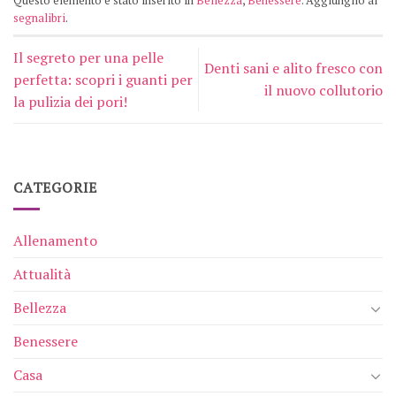
Questo elemento è stato inserito in
Bellezza
,
Benessere
. Aggiungilo ai
segnalibri
.
Il segreto per una pelle
Denti sani e alito fresco con
perfetta: scopri i guanti per
il nuovo collutorio
la pulizia dei pori!
CATEGORIE
Allenamento
Attualità
Bellezza
Benessere
Casa