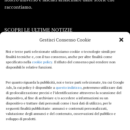
raccontiamo.
SCOPRI LE ULTIME NOTIZIE
Gestisci Consenso Cookie
Viaggi
Noi e terze parti selezionate utilizziamo cookie o tecnologie simili per
finalità tecniche e, con il tuo consenso, anche per altre finalità come
Beauty e benessere
specificato nella
cookie policy
. Il rifiuto del consenso può rendere non
disponibili le relative funzioni.
Casa
Per quanto riguarda la pubblicità, noi e terze parti selezionate, tra cui Google
Curiosità
Ads, la cui policy è disponibile a
questo indirizzo
, potremmo utilizzare dati
di geolocalizzazione precisi e l’identificazione attraverso la scansione del
Lifestyle
dispositivo, al fine di archiviare e/o accedere a informazioni su un
dispositivo e trattare dati personali come i tuoi dati di utilizzo, per le
Sport
seguenti finalità pubblicitarie: annunci e contenuti personalizzati,
valutazione degli annunci e del contenuto, osservazioni del pubblico e
sviluppo di prodotti.
iTech