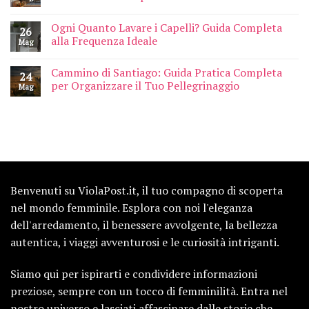
Ogni Quanto Lavare i Capelli? Guida Completa
26
alla Frequenza Ideale
Mag
Cammino di Santiago: Guida Pratica Completa
24
per Organizzare il Tuo Pellegrinaggio
Mag
Benvenuti su ViolaPost.it, il tuo compagno di scoperta
nel mondo femminile. Esplora con noi l'eleganza
dell'arredamento, il benessere avvolgente, la bellezza
autentica, i viaggi avventurosi e le curiosità intriganti.
Siamo qui per ispirarti e condividere informazioni
preziose, sempre con un tocco di femminilità. Entra nel
nostro universo e lasciati affascinare dalle storie che