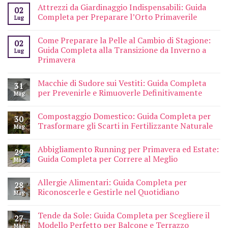
Attrezzi da Giardinaggio Indispensabili: Guida
02
Completa per Preparare l’Orto Primaverile
Lug
Come Preparare la Pelle al Cambio di Stagione:
02
Guida Completa alla Transizione da Inverno a
Lug
Primavera
Macchie di Sudore sui Vestiti: Guida Completa
31
per Prevenirle e Rimuoverle Definitivamente
Mag
Compostaggio Domestico: Guida Completa per
30
Trasformare gli Scarti in Fertilizzante Naturale
Mag
Abbigliamento Running per Primavera ed Estate:
29
Guida Completa per Correre al Meglio
Mag
Allergie Alimentari: Guida Completa per
28
Riconoscerle e Gestirle nel Quotidiano
Mag
Tende da Sole: Guida Completa per Scegliere il
27
Modello Perfetto per Balcone e Terrazzo
Mag