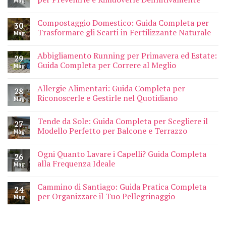
Mag
Compostaggio Domestico: Guida Completa per
30
Trasformare gli Scarti in Fertilizzante Naturale
Mag
Abbigliamento Running per Primavera ed Estate:
29
Guida Completa per Correre al Meglio
Mag
Allergie Alimentari: Guida Completa per
28
Riconoscerle e Gestirle nel Quotidiano
Mag
Tende da Sole: Guida Completa per Scegliere il
27
Modello Perfetto per Balcone e Terrazzo
Mag
Ogni Quanto Lavare i Capelli? Guida Completa
26
alla Frequenza Ideale
Mag
Cammino di Santiago: Guida Pratica Completa
24
per Organizzare il Tuo Pellegrinaggio
Mag