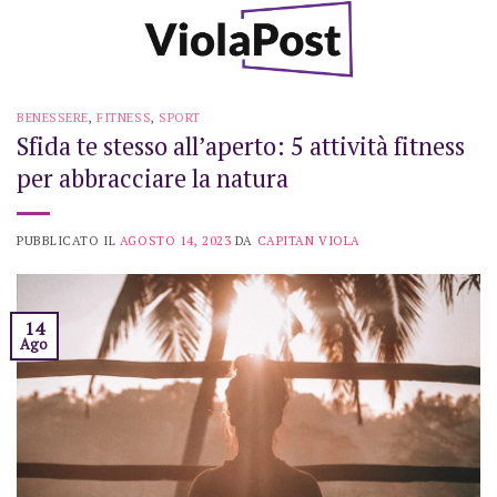
Skip
to
content
BENESSERE
,
FITNESS
,
SPORT
Sfida te stesso all’aperto: 5 attività fitness
per abbracciare la natura
PUBBLICATO IL
AGOSTO 14, 2023
DA
CAPITAN VIOLA
14
Ago