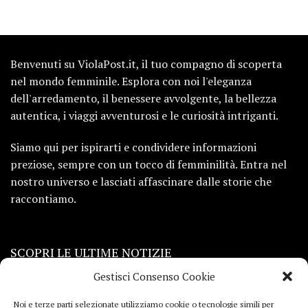
Benvenuti su ViolaPost.it, il tuo compagno di scoperta
nel mondo femminile. Esplora con noi l'eleganza
dell'arredamento, il benessere avvolgente, la bellezza
autentica, i viaggi avventurosi e le curiosità intriganti.
Siamo qui per ispirarti e condividere informazioni
preziose, sempre con un tocco di femminilità. Entra nel
nostro universo e lasciati affascinare dalle storie che
raccontiamo.
SCOPRI LE ULTIME NOTIZIE
Gestisci Consenso Cookie
Viaggi
Noi e terze parti selezionate utilizziamo cookie o tecnologie simili per