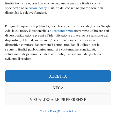
finalità tecniche e, con il tuo consenso, anche per altre finalità come
Beauty e benessere
specificato nella
cookie policy
. Il rifiuto del consenso può rendere non
disponibili le relative funzioni.
Casa
Per quanto riguarda la pubblicità, noi e terze parti selezionate, tra cui Google
Curiosità
Ads, la cui policy è disponibile a
questo indirizzo
, potremmo utilizzare dati
di geolocalizzazione precisi e l’identificazione attraverso la scansione del
Lifestyle
dispositivo, al fine di archiviare e/o accedere a informazioni su un
dispositivo e trattare dati personali come i tuoi dati di utilizzo, per le
Sport
seguenti finalità pubblicitarie: annunci e contenuti personalizzati,
valutazione degli annunci e del contenuto, osservazioni del pubblico e
sviluppo di prodotti.
iTech
ACCETTA
ViolaPost.it partecipa al Programma Affiliazione Amazon EU, un programma di
affiliazione che consente ai siti di percepire una commissione pubblicitaria
NEGA
pubblicizzando e fornendo link al sito Amazon.it
Copyright 2026 ©
VISUALIZZA LE PREFERENZE
PRIVACY POLICY
COOKIE POLICY
DISCLAIMER
SITEMAP
CONTATTI
Cookie Policy
Privacy Policy