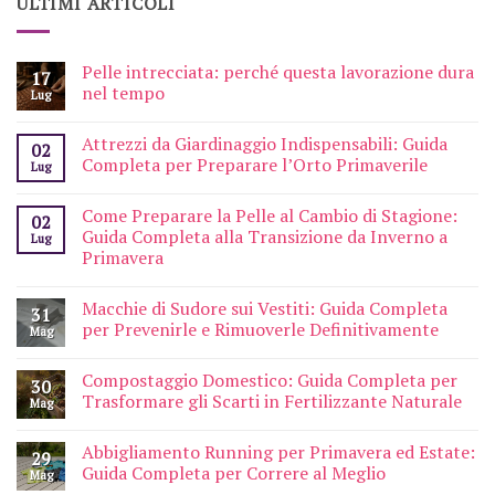
ULTIMI ARTICOLI
Pelle intrecciata: perché questa lavorazione dura
17
nel tempo
Lug
Attrezzi da Giardinaggio Indispensabili: Guida
02
Completa per Preparare l’Orto Primaverile
Lug
Come Preparare la Pelle al Cambio di Stagione:
02
Guida Completa alla Transizione da Inverno a
Lug
Primavera
Macchie di Sudore sui Vestiti: Guida Completa
31
per Prevenirle e Rimuoverle Definitivamente
Mag
Compostaggio Domestico: Guida Completa per
30
Trasformare gli Scarti in Fertilizzante Naturale
Mag
Abbigliamento Running per Primavera ed Estate:
29
Guida Completa per Correre al Meglio
Mag