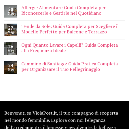
Allergie Alimentari: Guida Completa per
28
Riconoscerle e Gestirle nel Quotidiano
Mag
Tende da Sole: Guida Completa per Scegliere il
27
Modello Perfetto per Balcone e Terrazzo
Mag
Ogni Quanto Lavare i Capelli? Guida Completa
26
alla Frequenza Ideale
Mag
Cammino di Santiago: Guida Pratica Completa
24
per Organizzare il Tuo Pellegrinaggio
Mag
Benvenuti su ViolaPost.it, il tuo compagno di scoperta
nel mondo femminile. Esplora con noi l'eleganza
dell'arredamento, il benessere avvolgente, la bellezza