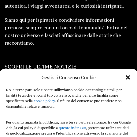
autentica, i viaggi avventurosi e le curiosità intriganti.
Siamo qui per ispirarti e condividere informazioni
preziose, sempre con un tocco di femminilità. Entra nel
nostro universo e lasciati affascinare dalle storie che
raccontiamo.
SCOPRI LE ULTIME NOTIZIE
Gestisci Consenso Cookie
Viaggi
Noi e terze parti selezionate utilizziamo cookie o tecnologie simili per
finalità tecniche e, con il tuo consenso, anche per altre finalità come
Beauty e benessere
specificato nella
cookie policy
. Il rifiuto del consenso può rendere non
disponibili le relative funzioni.
Casa
Per quanto riguarda la pubblicità, noi e terze parti selezionate, tra cui Google
Curiosità
Ads, la cui policy è disponibile a
questo indirizzo
, potremmo utilizzare dati
di geolocalizzazione precisi e l’identificazione attraverso la scansione del