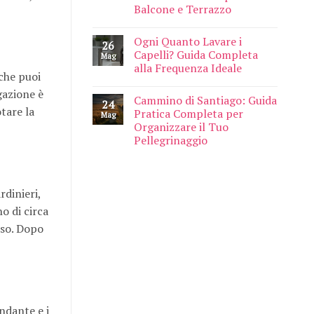
Balcone e Terrazzo
Ogni Quanto Lavare i
26
Capelli? Guida Completa
Mag
alla Frequenza Ideale
che puoi
gazione è
Cammino di Santiago: Guida
24
tare la
Pratica Completa per
Mag
Organizzare il Tuo
Pellegrinaggio
rdinieri,
o di circa
oso. Dopo
ndante e i