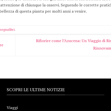
 l’attenzione di chiunque la osservi. Seguendo le corrette pratic
bellezza di questa pianta per molti anni a venire.
segnalibri
.
Rifiorire come l’Azucena: Un Viaggio di Ri
re
Rinnova
SCOPRI LE ULTIME NOTIZIE
Viaggi