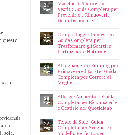
Macchie di Sudore sui
31
Vestiti: Guida Completa per
Mag
Prevenirle e Rimuoverle
Definitivamente
etti
Compostaggio Domestico:
30
In questo
Guida Completa per
Mag
Trasformare gli Scarti in
Fertilizzante Naturale
Abbigliamento Running per
29
Primavera ed Estate: Guida
Mag
Completa per Correre al
Meglio
ono la
Allergie Alimentari: Guida
28
Completa per Riconoscerle
Mag
e Gestirle nel Quotidiano
tevidensis
Tende da Sole: Guida
27
ati, è
Completa per Scegliere il
Mag
l sole,
Modello Perfetto per