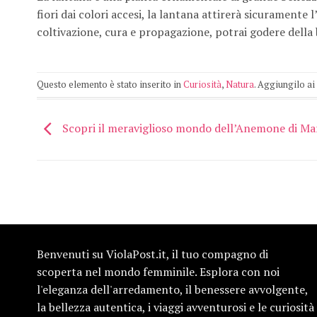
fiori dai colori accesi, la lantana attirerà sicuramente
coltivazione, cura e propagazione, potrai godere della 
Questo elemento è stato inserito in
Curiosità
,
Natura
. Aggiungilo ai
Scopri il meraviglioso mondo dell’Anemone di Ma
Benvenuti su ViolaPost.it, il tuo compagno di
scoperta nel mondo femminile. Esplora con noi
l'eleganza dell'arredamento, il benessere avvolgente,
la bellezza autentica, i viaggi avventurosi e le curiosità