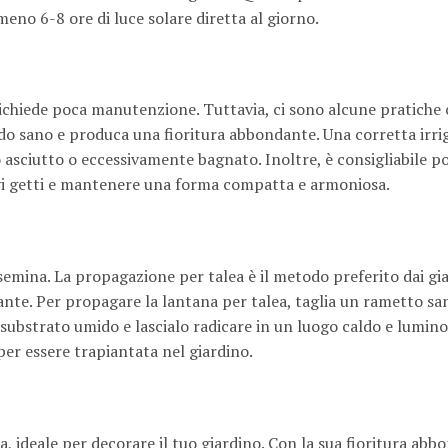
meno 6-8 ore di luce solare diretta al giorno.
ichiede poca manutenzione. Tuttavia, ci sono alcune pratiche 
do sano e produca una fioritura abbondante. Una corretta irri
 asciutto o eccessivamente bagnato. Inoltre, è consigliabile po
ovi getti e mantenere una forma compatta e armoniosa.
emina. La propagazione per talea è il metodo preferito dai gia
nte. Per propagare la lantana per talea, taglia un rametto san
un substrato umido e lascialo radicare in un luogo caldo e lumin
per essere trapiantata nel giardino.
 ideale per decorare il tuo giardino. Con la sua fioritura abbo