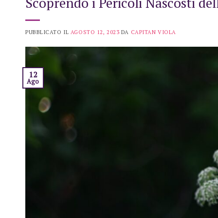
Scoprendo i Pericoli Nascosti de
PUBBLICATO IL
AGOSTO 12, 2023
DA
CAPITAN VIOLA
12
Ago