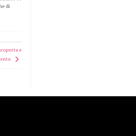
he di
scoperta e
mento