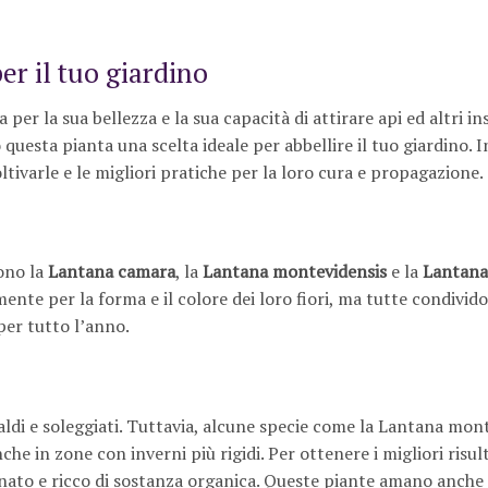
r il tuo giardino
r la sua bellezza e la sua capacità di attirare api ed altri ins
no questa pianta una scelta ideale per abbellire il tuo giardino. 
ltivarle e le migliori pratiche per la loro cura e propagazione.
sono la
Lantana camara
, la
Lantana montevidensis
e la
Lantana
mente per la forma e il colore dei loro fiori, ma tutte condivid
per tutto l’anno.
aldi e soleggiati. Tuttavia, alcune specie come la Lantana mon
e in zone con inverni più rigidi. Per ottenere i migliori risult
nato e ricco di sostanza organica. Queste piante amano anche i