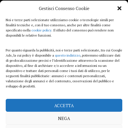
Gestisci Consenso Cookie
Viaggi
Noi e terze parti selezionate utilizziamo cookie o tecnologie simili per
finalità tecniche e, con il tuo consenso, anche per altre finalità come
Beauty e benessere
specificato nella
cookie policy
. Il rifiuto del consenso può rendere non
disponibili le relative funzioni.
Casa
Per quanto riguarda la pubblicità, noi e terze parti selezionate, tra cui Google
Curiosità
Ads, la cui policy è disponibile a
questo indirizzo
, potremmo utilizzare dati
di geolocalizzazione precisi e l’identificazione attraverso la scansione del
Lifestyle
dispositivo, al fine di archiviare e/o accedere a informazioni su un
dispositivo e trattare dati personali come i tuoi dati di utilizzo, per le
Sport
seguenti finalità pubblicitarie: annunci e contenuti personalizzati,
valutazione degli annunci e del contenuto, osservazioni del pubblico e
sviluppo di prodotti.
iTech
ACCETTA
ViolaPost.it partecipa al Programma Affiliazione Amazon EU, un programma di
affiliazione che consente ai siti di percepire una commissione pubblicitaria
NEGA
pubblicizzando e fornendo link al sito Amazon.it