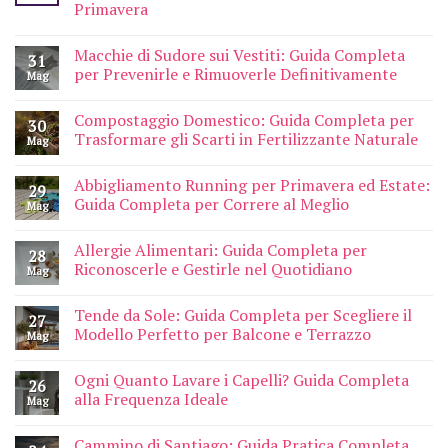
Primavera
Macchie di Sudore sui Vestiti: Guida Completa
31
per Prevenirle e Rimuoverle Definitivamente
Mag
Compostaggio Domestico: Guida Completa per
30
Trasformare gli Scarti in Fertilizzante Naturale
Mag
Abbigliamento Running per Primavera ed Estate:
29
Guida Completa per Correre al Meglio
Mag
Allergie Alimentari: Guida Completa per
28
Riconoscerle e Gestirle nel Quotidiano
Mag
Tende da Sole: Guida Completa per Scegliere il
27
Modello Perfetto per Balcone e Terrazzo
Mag
Ogni Quanto Lavare i Capelli? Guida Completa
26
alla Frequenza Ideale
Mag
Cammino di Santiago: Guida Pratica Completa