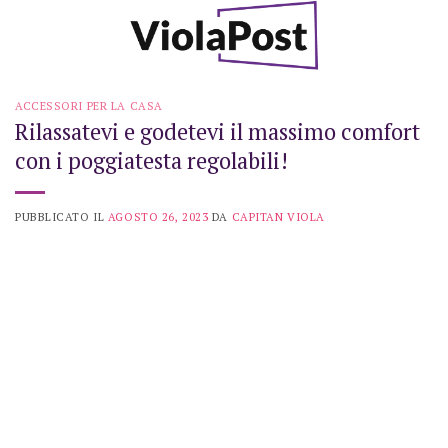
Skip
to
content
ACCESSORI PER LA CASA
Rilassatevi e godetevi il massimo comfort
con i poggiatesta regolabili!
PUBBLICATO IL
AGOSTO 26, 2023
DA
CAPITAN VIOLA