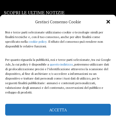
SCOPRI LE ULTIME NOTIZIE
Gestisci Consenso Cookie
Viaggi
Noi e terze parti selezionate utilizziamo cookie o tecnologie simili per
finalità tecniche e, con il tuo consenso, anche per altre finalità come
Beauty e benessere
specificato nella
cookie policy
. Il rifiuto del consenso può rendere non
disponibili le relative funzioni.
Casa
Per quanto riguarda la pubblicità, noi e terze parti selezionate, tra cui Google
Curiosità
Ads, la cui policy è disponibile a
questo indirizzo
, potremmo utilizzare dati
di geolocalizzazione precisi e l’identificazione attraverso la scansione del
Lifestyle
dispositivo, al fine di archiviare e/o accedere a informazioni su un
dispositivo e trattare dati personali come i tuoi dati di utilizzo, per le
Sport
seguenti finalità pubblicitarie: annunci e contenuti personalizzati,
valutazione degli annunci e del contenuto, osservazioni del pubblico e
sviluppo di prodotti.
iTech
ACCETTA
ViolaPost.it partecipa al Programma Affiliazione Amazon EU, un programma di