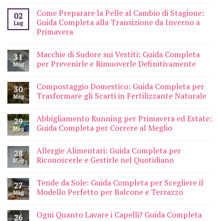
Come Preparare la Pelle al Cambio di Stagione:
02
Guida Completa alla Transizione da Inverno a
Lug
Primavera
Macchie di Sudore sui Vestiti: Guida Completa
31
per Prevenirle e Rimuoverle Definitivamente
Mag
Compostaggio Domestico: Guida Completa per
30
Trasformare gli Scarti in Fertilizzante Naturale
Mag
Abbigliamento Running per Primavera ed Estate:
29
Guida Completa per Correre al Meglio
Mag
Allergie Alimentari: Guida Completa per
28
Riconoscerle e Gestirle nel Quotidiano
Mag
Tende da Sole: Guida Completa per Scegliere il
27
Modello Perfetto per Balcone e Terrazzo
Mag
Ogni Quanto Lavare i Capelli? Guida Completa
26