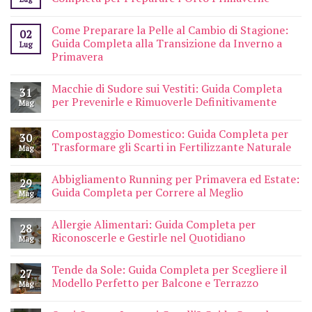
Come Preparare la Pelle al Cambio di Stagione:
02
Guida Completa alla Transizione da Inverno a
Lug
Primavera
Macchie di Sudore sui Vestiti: Guida Completa
31
per Prevenirle e Rimuoverle Definitivamente
Mag
Compostaggio Domestico: Guida Completa per
30
Trasformare gli Scarti in Fertilizzante Naturale
Mag
Abbigliamento Running per Primavera ed Estate:
29
Guida Completa per Correre al Meglio
Mag
Allergie Alimentari: Guida Completa per
28
Riconoscerle e Gestirle nel Quotidiano
Mag
Tende da Sole: Guida Completa per Scegliere il
27
Modello Perfetto per Balcone e Terrazzo
Mag