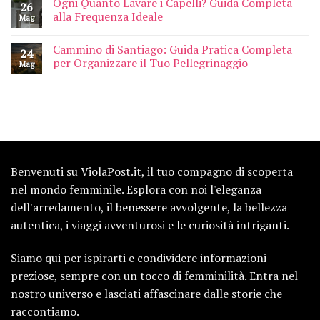
Ogni Quanto Lavare i Capelli? Guida Completa
26
alla Frequenza Ideale
Mag
Cammino di Santiago: Guida Pratica Completa
24
per Organizzare il Tuo Pellegrinaggio
Mag
Benvenuti su ViolaPost.it, il tuo compagno di scoperta
nel mondo femminile. Esplora con noi l'eleganza
dell'arredamento, il benessere avvolgente, la bellezza
autentica, i viaggi avventurosi e le curiosità intriganti.
Siamo qui per ispirarti e condividere informazioni
preziose, sempre con un tocco di femminilità. Entra nel
nostro universo e lasciati affascinare dalle storie che
raccontiamo.