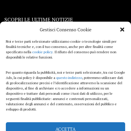
SCOPRI LE ULTIME NOTIZIE
Gestisci Consenso Cookie
Viaggi
Noi e terze parti selezionate utilizziamo cookie o tecnologie simili per
finalità tecniche e, con il tuo consenso, anche per altre finalità come
Beauty e benessere
specificato nella
cookie policy
. Il rifiuto del consenso può rendere non
disponibili le relative funzioni.
Casa
Per quanto riguarda la pubblicità, noi e terze parti selezionate, tra cui Google
Curiosità
Ads, la cui policy è disponibile a
questo indirizzo
, potremmo utilizzare dati
di geolocalizzazione precisi e l’identificazione attraverso la scansione del
Lifestyle
dispositivo, al fine di archiviare e/o accedere a informazioni su un
dispositivo e trattare dati personali come i tuoi dati di utilizzo, per le
Sport
seguenti finalità pubblicitarie: annunci e contenuti personalizzati,
valutazione degli annunci e del contenuto, osservazioni del pubblico e
sviluppo di prodotti.
iTech
ACCETTA
ViolaPost.it partecipa al Programma Affiliazione Amazon EU, un programma di