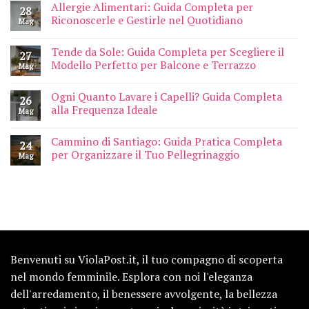
Allergie Alimentari: Guida Completa per
28
Riconoscerle e Gestirle nel Quotidiano
Mag
Tende da Sole: Guida Completa per Scegliere il
27
Modello Perfetto per Balcone e Terrazzo
Mag
Ogni Quanto Lavare i Capelli? Guida Completa
26
alla Frequenza Ideale
Mag
Cammino di Santiago: Guida Pratica Completa
24
per Organizzare il Tuo Pellegrinaggio
Mag
Benvenuti su ViolaPost.it, il tuo compagno di scoperta
nel mondo femminile. Esplora con noi l'eleganza
dell'arredamento, il benessere avvolgente, la bellezza