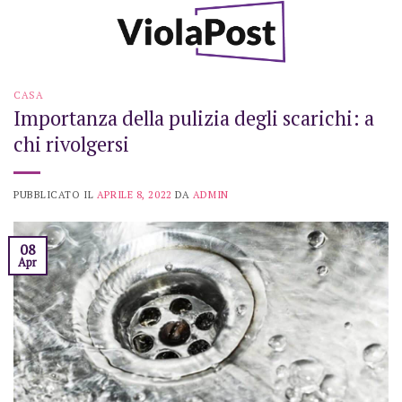
Skip
to
content
CASA
Importanza della pulizia degli scarichi: a
chi rivolgersi
PUBBLICATO IL
APRILE 8, 2022
DA
ADMIN
08
Apr