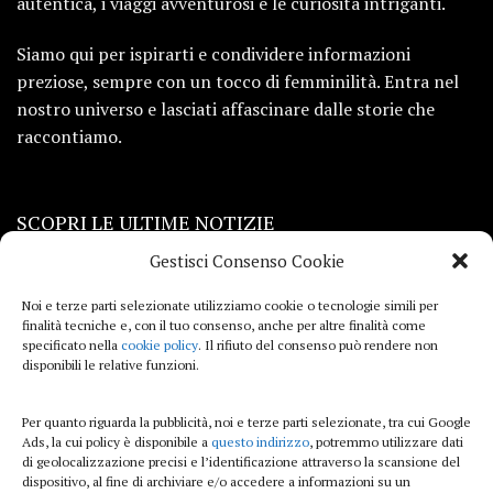
autentica, i viaggi avventurosi e le curiosità intriganti.
Siamo qui per ispirarti e condividere informazioni
preziose, sempre con un tocco di femminilità. Entra nel
nostro universo e lasciati affascinare dalle storie che
raccontiamo.
SCOPRI LE ULTIME NOTIZIE
Gestisci Consenso Cookie
Viaggi
Noi e terze parti selezionate utilizziamo cookie o tecnologie simili per
finalità tecniche e, con il tuo consenso, anche per altre finalità come
Beauty e benessere
specificato nella
cookie policy
. Il rifiuto del consenso può rendere non
disponibili le relative funzioni.
Casa
Per quanto riguarda la pubblicità, noi e terze parti selezionate, tra cui Google
Curiosità
Ads, la cui policy è disponibile a
questo indirizzo
, potremmo utilizzare dati
di geolocalizzazione precisi e l’identificazione attraverso la scansione del
Lifestyle
dispositivo, al fine di archiviare e/o accedere a informazioni su un