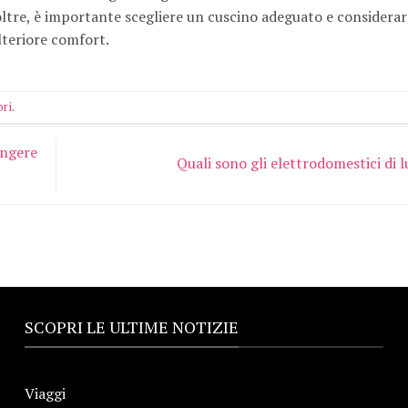
tre, è importante scegliere un cuscino adeguato e considerare
lteriore comfort.
bri
.
ungere
Quali sono gli elettrodomestici di 
SCOPRI LE ULTIME NOTIZIE
Viaggi