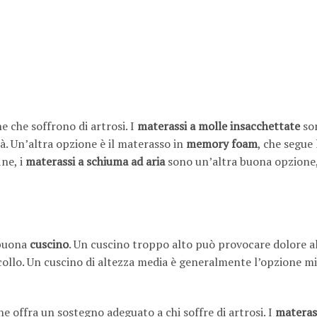
e che soffrono di artrosi. I
materassi a molle insacchettate
so
à. Un’altra opzione è il materasso in
memory foam
, che segue
ine, i
materassi a schiuma ad aria
sono un’altra buona opzione
 buona
cuscino
. Un cuscino troppo alto può provocare dolore a
ollo. Un cuscino di altezza media è generalmente l’opzione mi
e offra un sostegno adeguato a chi soffre di artrosi. I
materas