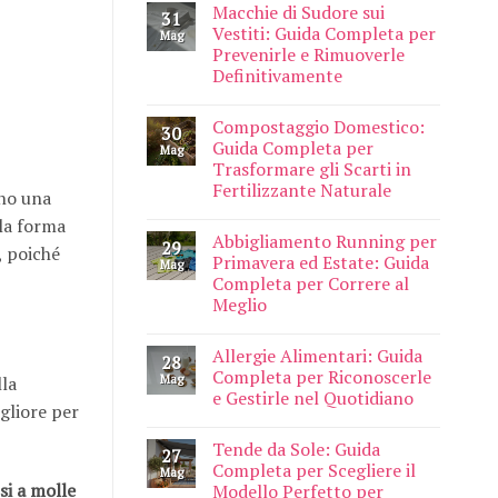
Macchie di Sudore sui
31
Vestiti: Guida Completa per
Mag
Prevenirle e Rimuoverle
Definitivamente
Compostaggio Domestico:
30
Guida Completa per
Mag
Trasformare gli Scarti in
Fertilizzante Naturale
no una
 la forma
Abbigliamento Running per
29
, poiché
Primavera ed Estate: Guida
Mag
Completa per Correre al
Meglio
Allergie Alimentari: Guida
28
Completa per Riconoscerle
Mag
lla
e Gestirle nel Quotidiano
gliore per
Tende da Sole: Guida
27
Completa per Scegliere il
Mag
si a molle
Modello Perfetto per