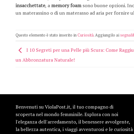
insacchettate
, a
memory foam
sono buone opzioni. Inol
un materassino o di un materasso ad aria per fornire u
Questo elemento è stato inserito in
Curiosità
. Aggiungilo ai
segnali
I 10 Segreti per una Pelle più Scura: Come Raggi
un Abbronzatura Naturale!
Benvenuti su ViolaPost.it, il tuo compagno di
scoperta nel mondo femminile. Esplora con noi
l'eleganza dell'arredamento, il benessere avvolgente,
la bellezza autentica, i viaggi avventurosi e le curiosità