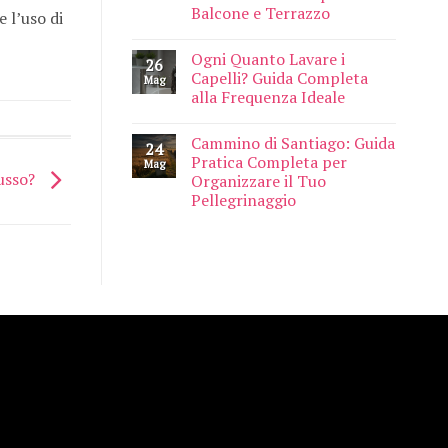
Balcone e Terrazzo
 l’uso di
Ogni Quanto Lavare i
26
Capelli? Guida Completa
Mag
alla Frequenza Ideale
Cammino di Santiago: Guida
24
Pratica Completa per
Mag
lusso?
Organizzare il Tuo
Pellegrinaggio