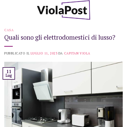
Skip
to
content
CASA
Quali sono gli elettrodomestici di lusso?
PUBBLICATO IL
LUGLIO 11, 2023
DA
CAPITAN VIOLA
11
Lug