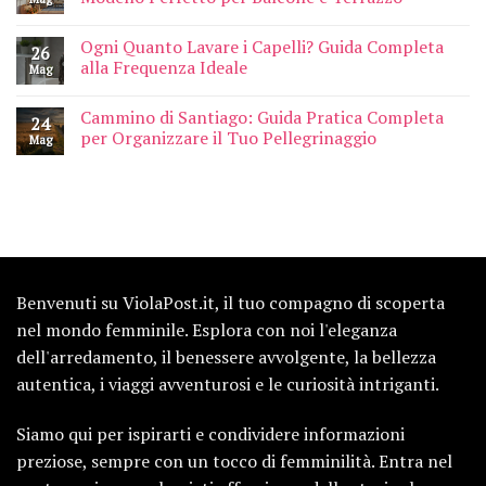
Ogni Quanto Lavare i Capelli? Guida Completa
26
alla Frequenza Ideale
Mag
Cammino di Santiago: Guida Pratica Completa
24
per Organizzare il Tuo Pellegrinaggio
Mag
Benvenuti su ViolaPost.it, il tuo compagno di scoperta
nel mondo femminile. Esplora con noi l'eleganza
dell'arredamento, il benessere avvolgente, la bellezza
autentica, i viaggi avventurosi e le curiosità intriganti.
Siamo qui per ispirarti e condividere informazioni
preziose, sempre con un tocco di femminilità. Entra nel