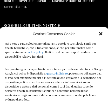
nostro universo e lasciati affascinare dalle storie che
raccontiamo.
SCOPRI LE ULTIME NOTIZIE
Gestisci Consenso Cookie
Viaggi
Noi e terze parti selezionate utilizziamo cookie o tecnologie simili per
finalità tecniche e, con il tuo consenso, anche per altre finalità come
Beauty e benessere
specificato nella
cookie policy
. Il rifiuto del consenso può rendere non
disponibili le relative funzioni.
Casa
Per quanto riguarda la pubblicità, noi e terze parti selezionate, tra cui Google
Curiosità
Ads, la cui policy è disponibile a
questo indirizzo
, potremmo utilizzare dati
di geolocalizzazione precisi e l’identificazione attraverso la scansione del
Lifestyle
dispositivo, al fine di archiviare e/o accedere a informazioni su un
dispositivo e trattare dati personali come i tuoi dati di utilizzo, per le
Sport
seguenti finalità pubblicitarie: annunci e contenuti personalizzati,
valutazione degli annunci e del contenuto, osservazioni del pubblico e
sviluppo di prodotti.
iTech