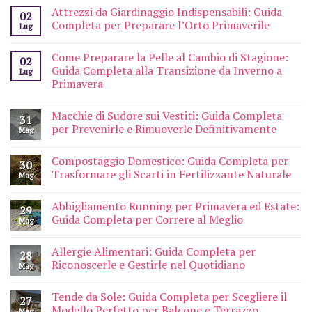
Attrezzi da Giardinaggio Indispensabili: Guida
02
Completa per Preparare l’Orto Primaverile
Lug
Come Preparare la Pelle al Cambio di Stagione:
02
Guida Completa alla Transizione da Inverno a
Lug
Primavera
Macchie di Sudore sui Vestiti: Guida Completa
31
per Prevenirle e Rimuoverle Definitivamente
Mag
Compostaggio Domestico: Guida Completa per
30
Trasformare gli Scarti in Fertilizzante Naturale
Mag
Abbigliamento Running per Primavera ed Estate:
29
Guida Completa per Correre al Meglio
Mag
Allergie Alimentari: Guida Completa per
28
Riconoscerle e Gestirle nel Quotidiano
Mag
Tende da Sole: Guida Completa per Scegliere il
27
Modello Perfetto per Balcone e Terrazzo
Mag