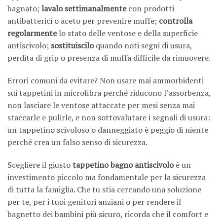
bagnato;
lavalo settimanalmente
con prodotti
antibatterici o aceto per prevenire muffe;
controlla
regolarmente
lo stato delle ventose e della superficie
antiscivolo;
sostituiscilo
quando noti segni di usura,
perdita di grip o presenza di muffa difficile da rimuovere.
Errori comuni da evitare? Non usare mai ammorbidenti
sui tappetini in microfibra perché riducono l’assorbenza,
non lasciare le ventose attaccate per mesi senza mai
staccarle e pulirle, e non sottovalutare i segnali di usura:
un tappetino scivoloso o danneggiato è peggio di niente
perché crea un falso senso di sicurezza.
Scegliere il giusto
tappetino bagno antiscivolo
è un
investimento piccolo ma fondamentale per la sicurezza
di tutta la famiglia. Che tu stia cercando una soluzione
per te, per i tuoi genitori anziani o per rendere il
bagnetto dei bambini più sicuro, ricorda che il comfort e