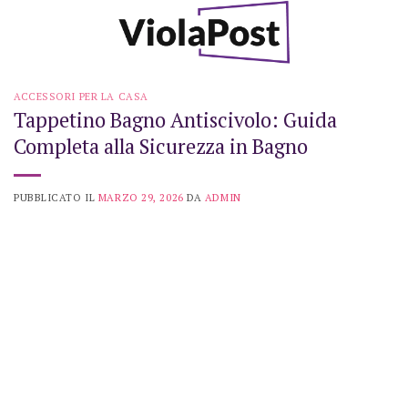
Skip
to
content
ACCESSORI PER LA CASA
Tappetino Bagno Antiscivolo: Guida
Completa alla Sicurezza in Bagno
PUBBLICATO IL
MARZO 29, 2026
DA
ADMIN