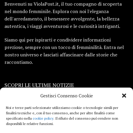
Benvenuti su ViolaPost.it, il tuo compagno di scoperta
nel mondo femminile. Esplora con noi l'eleganza
dell'arredamento, il benessere avvolgente, la bellezza
autentica, i viaggi avventurosi e le curiosità intriganti.
Siamo qui per ispirarti e condividere informazioni
preziose, sempre con un tocco di femminilità. Entra nel
nostro universo e lasciati affascinare dalle storie che
raccontiamo.
SCOPRI LE ULTIME NOTIZIE
Gestisci Consenso Cookie
Viaggi
Noi e terze parti selezionate utilizziamo cookie o tecnologie simili per
finalità tecniche e, con il tuo consenso, anche per altre finalità come
Beauty e benessere
specificato nella
cookie policy
. Il rifiuto del consenso può rendere non
disponibili le relative funzioni.
Casa