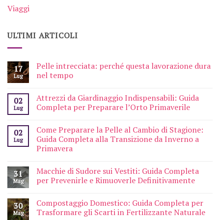
Viaggi
ULTIMI ARTICOLI
Pelle intrecciata: perché questa lavorazione dura
17
nel tempo
Lug
Attrezzi da Giardinaggio Indispensabili: Guida
02
Completa per Preparare l’Orto Primaverile
Lug
Come Preparare la Pelle al Cambio di Stagione:
02
Guida Completa alla Transizione da Inverno a
Lug
Primavera
Macchie di Sudore sui Vestiti: Guida Completa
31
per Prevenirle e Rimuoverle Definitivamente
Mag
Compostaggio Domestico: Guida Completa per
30
Trasformare gli Scarti in Fertilizzante Naturale
Mag