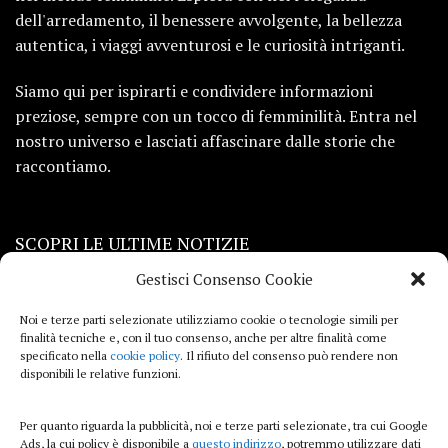
dell'arredamento, il benessere avvolgente, la bellezza
autentica, i viaggi avventurosi e le curiosità intriganti.
Siamo qui per ispirarti e condividere informazioni
preziose, sempre con un tocco di femminilità. Entra nel
nostro universo e lasciati affascinare dalle storie che
raccontiamo.
SCOPRI LE ULTIME NOTIZIE
Gestisci Consenso Cookie
Viaggi
Noi e terze parti selezionate utilizziamo cookie o tecnologie simili per
finalità tecniche e, con il tuo consenso, anche per altre finalità come
Beauty e benessere
specificato nella
cookie policy
. Il rifiuto del consenso può rendere non
disponibili le relative funzioni.
Casa
Per quanto riguarda la pubblicità, noi e terze parti selezionate, tra cui Google
Curiosità
Ads, la cui policy è disponibile a
questo indirizzo
, potremmo utilizzare dati