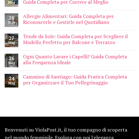
Guida Completa per Correre al Meglio
Mag
Allergie Alimentari: Guida Completa per
28
Riconoscerle e Gestirle nel Quotidiano
Mag
Tende da Sole: Guida Completa per Scegliere il
27
Modello Perfetto per Balcone e Terrazzo
Mag
Ogni Quanto Lavare i Capelli? Guida Completa
26
alla Frequenza Ideale
Mag
Cammino di Santiago: Guida Pratica Completa
24
per Organizzare il Tuo Pellegrinaggio
Mag
Benvenuti su ViolaPost.it, il tuo compagno di scoperta
nel mondo femminile. Esplora con noi l'eleganza