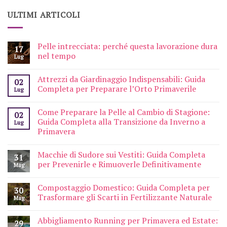
ULTIMI ARTICOLI
Pelle intrecciata: perché questa lavorazione dura
17
nel tempo
Lug
Attrezzi da Giardinaggio Indispensabili: Guida
02
Completa per Preparare l’Orto Primaverile
Lug
Come Preparare la Pelle al Cambio di Stagione:
02
Guida Completa alla Transizione da Inverno a
Lug
Primavera
Macchie di Sudore sui Vestiti: Guida Completa
31
per Prevenirle e Rimuoverle Definitivamente
Mag
Compostaggio Domestico: Guida Completa per
30
Trasformare gli Scarti in Fertilizzante Naturale
Mag
Abbigliamento Running per Primavera ed Estate:
29