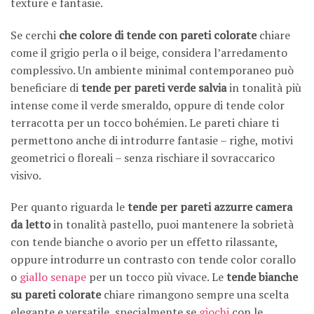
texture e fantasie.
Se cerchi
che colore di tende con pareti colorate
chiare
come il grigio perla o il beige, considera l’arredamento
complessivo. Un ambiente minimal contemporaneo può
beneficiare di
tende per pareti verde salvia
in tonalità più
intense come il verde smeraldo, oppure di tende color
terracotta per un tocco bohémien. Le pareti chiare ti
permettono anche di introdurre fantasie – righe, motivi
geometrici o floreali – senza rischiare il sovraccarico
visivo.
Per quanto riguarda le
tende per pareti azzurre camera
da letto
in tonalità pastello, puoi mantenere la sobrietà
con tende bianche o avorio per un effetto rilassante,
oppure introdurre un contrasto con tende color corallo
o
giallo senape
per un tocco più vivace. Le
tende bianche
su pareti colorate
chiare rimangono sempre una scelta
elegante e versatile, specialmente se
giochi
con le