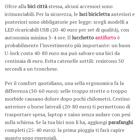
Oltre alla
bici città
stessa, alcuni accessori sono
irrinunciabili. Per la sicurezza, le
luci bicicletta
anteriori e
posteriori sono obbligatorie per legge: scegli modelli a
LED ricaricabili USB (20-40 euro per set di qualità), con
autonomia minima 3-4 ore. Il
lucchetto
antifurto
è
probabilmente l’investimento più importante: un buon
U-lock costa 40-80 euro ma può salvare una bici da
centinaia di euro. Evita catenelle sottili: resistono 30
secondi a un tronchese.
Per il comfort quotidiano, una sella ergonomica fa la
differenza (30-60 euro): selle troppo strette o troppo
morbide causano dolore dopo pochi chilometri. Cestino
anteriore o borse laterali (20-80 euro) ti permettono di
trasportare spesa, laptop e zaino senza sudare con pesi
sulla schiena. Se la tua bici non li ha, aggiungi
parafanghi
completi (25-40 euro): la prima pioggia ti farà capire
quanto sono essenziali.