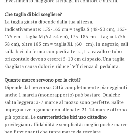
investimento maggiore si ripaga in comfort e durata.
Che taglia di bici scegliere?
La taglia giusta dipende dalla tua altezza.
Indicativamente: 155-165 cm = taglia S (48-50 cm), 165-
175 cm = taglia M (52-54 cm), 175-185 cm = taglia L (56-
58 cm), oltre 185 cm = taglia XL (60+ cm). In negozio, sali
sulla bici: da fermo con piedi a terra, tra cavallo e tubo
orizzontale devono esserci 5-10 cm di spazio. Una taglia
sbagliata causa dolori e riduce l’efficienza di pedalata.
Quante marce servono per la città?
Dipende dal percorso. Città completamente pianeggianti:
anche 1 marcia (monorapporto) può bastare. Qualche
salita leggera: 3-7 marce al mozzo sono perfette. Salite
impegnative o gambe non allenate: 21-24 marce offrono
più opzioni. Le
caratteristiche bici uso cittadino
privilegiano affidabilità e semplicità: meglio poche marce
ben funzionanti che tante marce da regolare