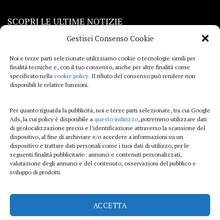
SCOPRI LE ULTIME NOTIZIE
Gestisci Consenso Cookie
Viaggi
Noi e terze parti selezionate utilizziamo cookie o tecnologie simili per
finalità tecniche e, con il tuo consenso, anche per altre finalità come
Beauty e benessere
specificato nella
cookie policy
. Il rifiuto del consenso può rendere non
disponibili le relative funzioni.
Casa
Per quanto riguarda la pubblicità, noi e terze parti selezionate, tra cui Google
Curiosità
Ads, la cui policy è disponibile a
questo indirizzo
, potremmo utilizzare dati
di geolocalizzazione precisi e l’identificazione attraverso la scansione del
Lifestyle
dispositivo, al fine di archiviare e/o accedere a informazioni su un
dispositivo e trattare dati personali come i tuoi dati di utilizzo, per le
Sport
seguenti finalità pubblicitarie: annunci e contenuti personalizzati,
valutazione degli annunci e del contenuto, osservazioni del pubblico e
sviluppo di prodotti.
iTech
ACCETTA
ViolaPost.it partecipa al Programma Affiliazione Amazon EU, un programma di
affiliazione che consente ai siti di percepire una commissione pubblicitaria