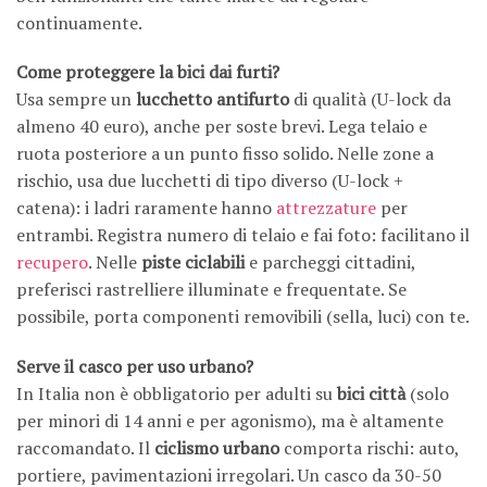
continuamente.
Come proteggere la bici dai furti?
Usa sempre un
lucchetto antifurto
di qualità (U-lock da
almeno 40 euro), anche per soste brevi. Lega telaio e
ruota posteriore a un punto fisso solido. Nelle zone a
rischio, usa due lucchetti di tipo diverso (U-lock +
catena): i ladri raramente hanno
attrezzature
per
entrambi. Registra numero di telaio e fai foto: facilitano il
recupero
. Nelle
piste ciclabili
e parcheggi cittadini,
preferisci rastrelliere illuminate e frequentate. Se
possibile, porta componenti removibili (sella, luci) con te.
Serve il casco per uso urbano?
In Italia non è obbligatorio per adulti su
bici città
(solo
per minori di 14 anni e per agonismo), ma è altamente
raccomandato. Il
ciclismo urbano
comporta rischi: auto,
portiere, pavimentazioni irregolari. Un casco da 30-50