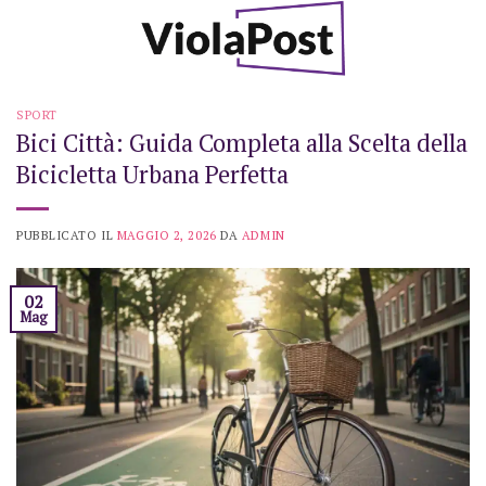
Skip
to
content
SPORT
Bici Città: Guida Completa alla Scelta della
Bicicletta Urbana Perfetta
PUBBLICATO IL
MAGGIO 2, 2026
DA
ADMIN
02
Mag