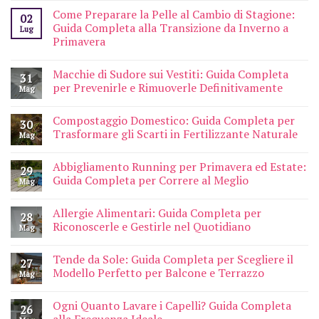
Come Preparare la Pelle al Cambio di Stagione:
02
Guida Completa alla Transizione da Inverno a
Lug
Primavera
Macchie di Sudore sui Vestiti: Guida Completa
31
per Prevenirle e Rimuoverle Definitivamente
Mag
Compostaggio Domestico: Guida Completa per
30
Trasformare gli Scarti in Fertilizzante Naturale
Mag
Abbigliamento Running per Primavera ed Estate:
29
Guida Completa per Correre al Meglio
Mag
Allergie Alimentari: Guida Completa per
28
Riconoscerle e Gestirle nel Quotidiano
Mag
Tende da Sole: Guida Completa per Scegliere il
27
Modello Perfetto per Balcone e Terrazzo
Mag
Ogni Quanto Lavare i Capelli? Guida Completa
26