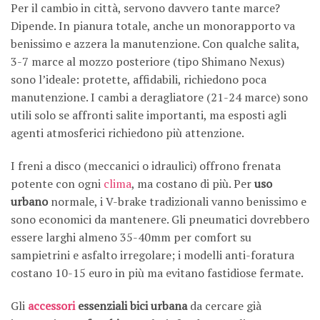
Per il cambio in città, servono davvero tante marce?
Dipende. In pianura totale, anche un monorapporto va
benissimo e azzera la manutenzione. Con qualche salita,
3-7 marce al mozzo posteriore (tipo Shimano Nexus)
sono l’ideale: protette, affidabili, richiedono poca
manutenzione. I cambi a deragliatore (21-24 marce) sono
utili solo se affronti salite importanti, ma esposti agli
agenti atmosferici richiedono più attenzione.
I freni a disco (meccanici o idraulici) offrono frenata
potente con ogni
clima
, ma costano di più. Per
uso
urbano
normale, i V-brake tradizionali vanno benissimo e
sono economici da mantenere. Gli pneumatici dovrebbero
essere larghi almeno 35-40mm per comfort su
sampietrini e asfalto irregolare; i modelli anti-foratura
costano 10-15 euro in più ma evitano fastidiose fermate.
Gli
accessori
essenziali bici urbana
da cercare già