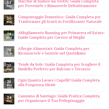
Macchie di Sudore sui Vestiti: Guida Completa
31
per Prevenirle e Rimuoverle Definitivamente
Mag
Compostaggio Domestico: Guida Completa per
30
Trasformare gli Scarti in Fertilizzante Naturale
Mag
Abbigliamento Running per Primavera ed Estate:
29
Guida Completa per Correre al Meglio
Mag
Allergie Alimentari: Guida Completa per
28
Riconoscerle e Gestirle nel Quotidiano
Mag
Tende da Sole: Guida Completa per Scegliere il
27
Modello Perfetto per Balcone e Terrazzo
Mag
Ogni Quanto Lavare i Capelli? Guida Completa
26
alla Frequenza Ideale
Mag
Cammino di Santiago: Guida Pratica Completa
24
per Organizzare il Tuo Pellegrinaggio
Mag