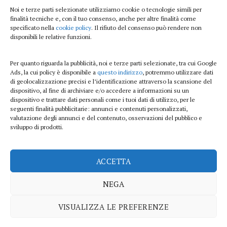
Viaggi
Noi e terze parti selezionate utilizziamo cookie o tecnologie simili per
finalità tecniche e, con il tuo consenso, anche per altre finalità come
Beauty e benessere
specificato nella
cookie policy
. Il rifiuto del consenso può rendere non
disponibili le relative funzioni.
Casa
Per quanto riguarda la pubblicità, noi e terze parti selezionate, tra cui Google
Curiosità
Ads, la cui policy è disponibile a
questo indirizzo
, potremmo utilizzare dati
di geolocalizzazione precisi e l’identificazione attraverso la scansione del
Lifestyle
dispositivo, al fine di archiviare e/o accedere a informazioni su un
dispositivo e trattare dati personali come i tuoi dati di utilizzo, per le
Sport
seguenti finalità pubblicitarie: annunci e contenuti personalizzati,
valutazione degli annunci e del contenuto, osservazioni del pubblico e
sviluppo di prodotti.
iTech
ACCETTA
ViolaPost.it partecipa al Programma Affiliazione Amazon EU, un programma di
affiliazione che consente ai siti di percepire una commissione pubblicitaria
NEGA
pubblicizzando e fornendo link al sito Amazon.it
Copyright 2026 ©
VISUALIZZA LE PREFERENZE
PRIVACY POLICY
COOKIE POLICY
DISCLAIMER
SITEMAP