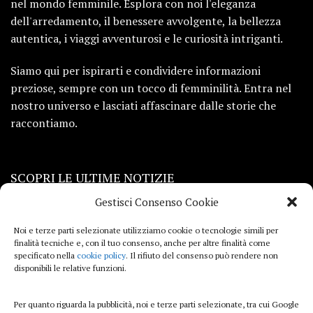
nel mondo femminile. Esplora con noi l'eleganza
dell'arredamento, il benessere avvolgente, la bellezza
autentica, i viaggi avventurosi e le curiosità intriganti.
Siamo qui per ispirarti e condividere informazioni
preziose, sempre con un tocco di femminilità. Entra nel
nostro universo e lasciati affascinare dalle storie che
raccontiamo.
SCOPRI LE ULTIME NOTIZIE
Gestisci Consenso Cookie
Viaggi
Noi e terze parti selezionate utilizziamo cookie o tecnologie simili per
finalità tecniche e, con il tuo consenso, anche per altre finalità come
Beauty e benessere
specificato nella
cookie policy
. Il rifiuto del consenso può rendere non
disponibili le relative funzioni.
Casa
Per quanto riguarda la pubblicità, noi e terze parti selezionate, tra cui Google
Curiosità