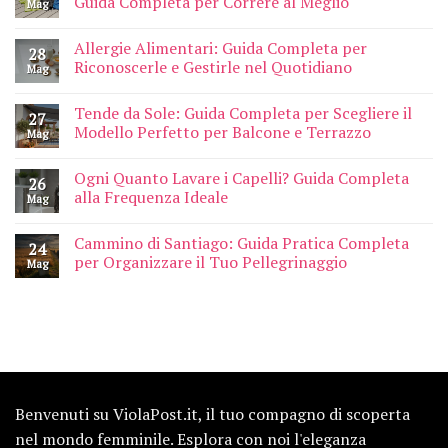
Guida Completa per Correre al Meglio
Mag
Allergie Alimentari: Guida Completa per
28
Riconoscerle e Gestirle nel Quotidiano
Mag
Tende da Sole: Guida Completa per Scegliere il
27
Modello Perfetto per Balcone e Terrazzo
Mag
Ogni Quanto Lavare i Capelli? Guida Completa
26
alla Frequenza Ideale
Mag
Cammino di Santiago: Guida Pratica Completa
24
per Organizzare il Tuo Pellegrinaggio
Mag
Benvenuti su ViolaPost.it, il tuo compagno di scoperta
nel mondo femminile. Esplora con noi l'eleganza