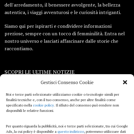
dell'arredamento, il benessere avvolgente, la bellezza
autentica, i viaggi avventurosi e le curiosità intriganti.
Siamo qui per ispirarti e condividere informazioni
preziose, sempre con un tocco di femminilità. Entra nel
nostro universo e lasciati affascinare dalle storie che
raccontiamo.
SCOPRI LE ULTIME NOTIZIE
Gestisci Consenso Cookie
Viaggi
Noi e terze parti selezionate utilizziamo cookie o tecnologie simili per
finalità tecniche e, con il tuo consenso, anche per altre finalità come
Beauty e benessere
specificato nella
cookie policy
. Il rifiuto del consenso può rendere non
disponibili le relative funzioni.
Casa
Per quanto riguarda la pubblicità, noi e terze parti selezionate, tra cui Google
Curiosità
Ads, la cui policy è disponibile a
questo indirizzo
, potremmo utilizzare dati