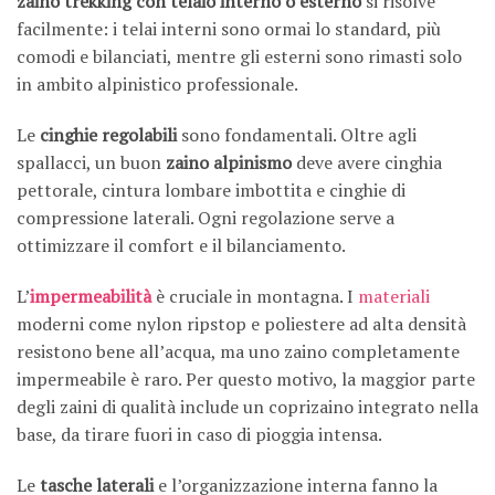
zaino trekking con telaio interno o esterno
si risolve
facilmente: i telai interni sono ormai lo standard, più
comodi e bilanciati, mentre gli esterni sono rimasti solo
in ambito alpinistico professionale.
Le
cinghie regolabili
sono fondamentali. Oltre agli
spallacci, un buon
zaino alpinismo
deve avere cinghia
pettorale, cintura lombare imbottita e cinghie di
compressione laterali. Ogni regolazione serve a
ottimizzare il comfort e il bilanciamento.
L’
impermeabilità
è cruciale in montagna. I
materiali
moderni come nylon ripstop e poliestere ad alta densità
resistono bene all’acqua, ma uno zaino completamente
impermeabile è raro. Per questo motivo, la maggior parte
degli zaini di qualità include un coprizaino integrato nella
base, da tirare fuori in caso di pioggia intensa.
Le
tasche laterali
e l’organizzazione interna fanno la