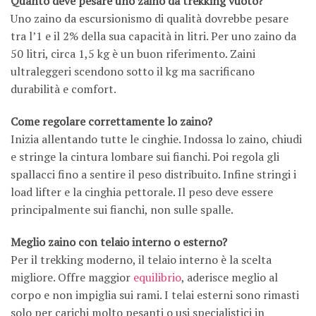
Quanto deve pesare uno zaino da trekking vuoto?
Uno zaino da escursionismo di qualità dovrebbe pesare
tra l’1 e il 2% della sua capacità in litri. Per uno zaino da
50 litri, circa 1,5 kg è un buon riferimento. Zaini
ultraleggeri scendono sotto il kg ma sacrificano
durabilità e comfort.
Come regolare correttamente lo zaino?
Inizia allentando tutte le cinghie. Indossa lo zaino, chiudi
e stringe la cintura lombare sui fianchi. Poi regola gli
spallacci fino a sentire il peso distribuito. Infine stringi i
load lifter e la cinghia pettorale. Il peso deve essere
principalmente sui fianchi, non sulle spalle.
Meglio zaino con telaio interno o esterno?
Per il trekking moderno, il telaio interno è la scelta
migliore. Offre maggior
equilibrio
, aderisce meglio al
corpo e non impiglia sui rami. I telai esterni sono rimasti
solo per carichi molto pesanti o usi specialistici in