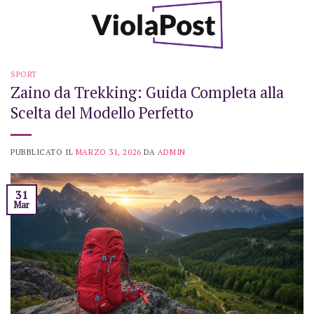
Skip
to
content
SPORT
Zaino da Trekking: Guida Completa alla
Scelta del Modello Perfetto
PUBBLICATO IL
MARZO 31, 2026
DA
ADMIN
31
Mar