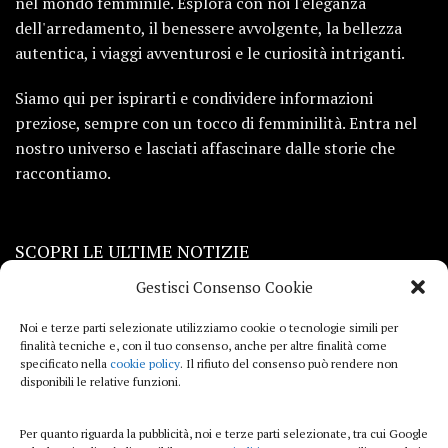
nel mondo femminile. Esplora con noi l'eleganza
dell'arredamento, il benessere avvolgente, la bellezza
autentica, i viaggi avventurosi e le curiosità intriganti.
Siamo qui per ispirarti e condividere informazioni
preziose, sempre con un tocco di femminilità. Entra nel
nostro universo e lasciati affascinare dalle storie che
raccontiamo.
SCOPRI LE ULTIME NOTIZIE
Gestisci Consenso Cookie
Viaggi
Noi e terze parti selezionate utilizziamo cookie o tecnologie simili per
finalità tecniche e, con il tuo consenso, anche per altre finalità come
Beauty e benessere
specificato nella
cookie policy
. Il rifiuto del consenso può rendere non
disponibili le relative funzioni.
Casa
Per quanto riguarda la pubblicità, noi e terze parti selezionate, tra cui Google
Curiosità