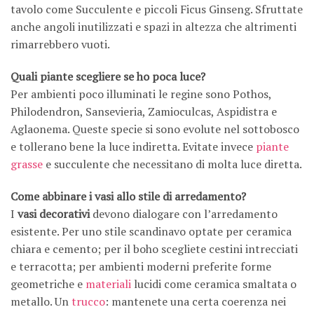
tavolo come Succulente e piccoli Ficus Ginseng. Sfruttate
anche angoli inutilizzati e spazi in altezza che altrimenti
rimarrebbero vuoti.
Quali piante scegliere se ho poca luce?
Per ambienti poco illuminati le regine sono Pothos,
Philodendron, Sansevieria, Zamioculcas, Aspidistra e
Aglaonema. Queste specie si sono evolute nel sottobosco
e tollerano bene la luce indiretta. Evitate invece
piante
grasse
e succulente che necessitano di molta luce diretta.
Come abbinare i vasi allo stile di arredamento?
I
vasi decorativi
devono dialogare con l’arredamento
esistente. Per uno stile scandinavo optate per ceramica
chiara e cemento; per il boho scegliete cestini intrecciati
e terracotta; per ambienti moderni preferite forme
geometriche e
materiali
lucidi come ceramica smaltata o
metallo. Un
trucco
: mantenete una certa coerenza nei