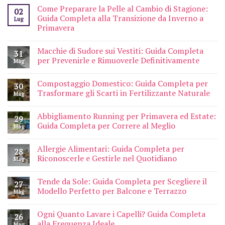
Come Preparare la Pelle al Cambio di Stagione:
02
Guida Completa alla Transizione da Inverno a
Lug
Primavera
Macchie di Sudore sui Vestiti: Guida Completa
31
per Prevenirle e Rimuoverle Definitivamente
Mag
Compostaggio Domestico: Guida Completa per
30
Trasformare gli Scarti in Fertilizzante Naturale
Mag
Abbigliamento Running per Primavera ed Estate:
29
Guida Completa per Correre al Meglio
Mag
Allergie Alimentari: Guida Completa per
28
Riconoscerle e Gestirle nel Quotidiano
Mag
Tende da Sole: Guida Completa per Scegliere il
27
Modello Perfetto per Balcone e Terrazzo
Mag
Ogni Quanto Lavare i Capelli? Guida Completa
26
alla Frequenza Ideale
Mag