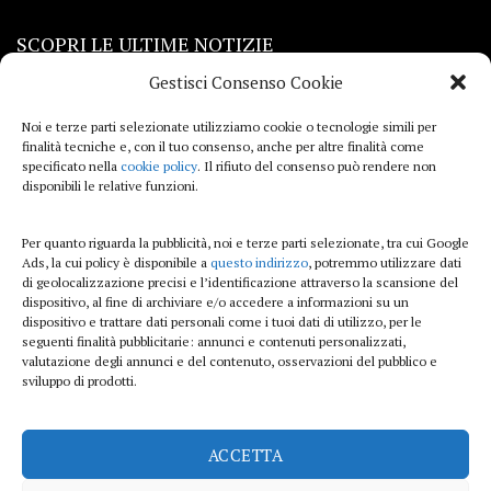
SCOPRI LE ULTIME NOTIZIE
Gestisci Consenso Cookie
Viaggi
Noi e terze parti selezionate utilizziamo cookie o tecnologie simili per
finalità tecniche e, con il tuo consenso, anche per altre finalità come
Beauty e benessere
specificato nella
cookie policy
. Il rifiuto del consenso può rendere non
disponibili le relative funzioni.
Casa
Per quanto riguarda la pubblicità, noi e terze parti selezionate, tra cui Google
Curiosità
Ads, la cui policy è disponibile a
questo indirizzo
, potremmo utilizzare dati
di geolocalizzazione precisi e l’identificazione attraverso la scansione del
Lifestyle
dispositivo, al fine di archiviare e/o accedere a informazioni su un
dispositivo e trattare dati personali come i tuoi dati di utilizzo, per le
Sport
seguenti finalità pubblicitarie: annunci e contenuti personalizzati,
valutazione degli annunci e del contenuto, osservazioni del pubblico e
sviluppo di prodotti.
iTech
ACCETTA
ViolaPost.it partecipa al Programma Affiliazione Amazon EU, un programma di
affiliazione che consente ai siti di percepire una commissione pubblicitaria