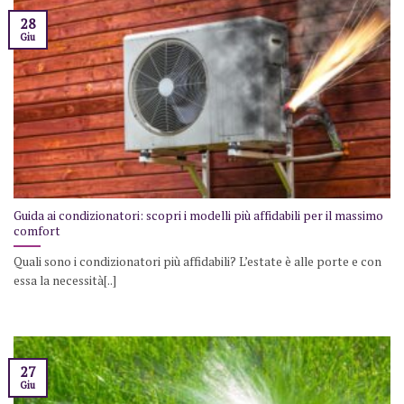
28
Giu
Guida ai condizionatori: scopri i modelli più affidabili per il massimo
comfort
Quali sono i condizionatori più affidabili? L’estate è alle porte e con
essa la necessità[..]
27
Giu