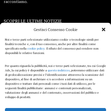
raccontiamo.
SCOPRI LE ULTIME NOTIZIE
Gestisci Consenso Cookie
Viaggi
Noi e terze parti selezionate utilizziamo cookie o tecnologie simili per
finalità tecniche e, con il tuo consenso, anche per altre finalità come
Beauty e benessere
specificato nella
cookie policy
. Il rifiuto del consenso può rendere non
disponibili le relative funzioni.
Casa
Per quanto riguarda la pubblicità, noi e terze parti selezionate, tra cui Google
Curiosità
Ads, la cui policy è disponibile a
questo indirizzo
, potremmo utilizzare dati
di geolocalizzazione precisi e l’identificazione attraverso la scansione del
Lifestyle
dispositivo, al fine di archiviare e/o accedere a informazioni su un
dispositivo e trattare dati personali come i tuoi dati di utilizzo, per le
Sport
seguenti finalità pubblicitarie: annunci e contenuti personalizzati,
valutazione degli annunci e del contenuto, osservazioni del pubblico e
sviluppo di prodotti.
iTech