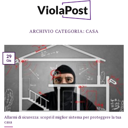
Skip
to
content
ARCHIVIO CATEGORIA:
CASA
29
Giu
Allarmi di sicurezza: scopri il miglior sistema per proteggere la tua
casa