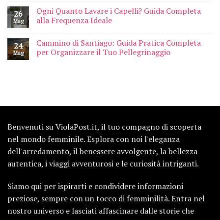
Ogni Quanto Lavare i Capelli? Guida Completa
26
alla Frequenza Ideale
Mag
Cammino di Santiago: Guida Pratica Completa
24
per Organizzare il Tuo Pellegrinaggio
Mag
Benvenuti su ViolaPost.it, il tuo compagno di scoperta
nel mondo femminile. Esplora con noi l'eleganza
dell'arredamento, il benessere avvolgente, la bellezza
autentica, i viaggi avventurosi e le curiosità intriganti.
Siamo qui per ispirarti e condividere informazioni
preziose, sempre con un tocco di femminilità. Entra nel
nostro universo e lasciati affascinare dalle storie che