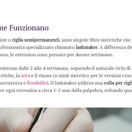
ome Funzionano
sion
o
ciglia semipermanenti
, sono singole fibre sintetiche ch
rofessionista specializzato chiamato
lashmaker
. A differenza d
 sera, le extension sono pensate per durare settimane.
sistono dalle 2 alle 4 settimane, seguendo il naturale ciclo di
etiche, la
seta
e il visone (o mink sintetico per le versioni crue
 lucentezza e
flessibilità
. Il lashmaker utilizza una
colla per cigl
sare ogni extension a circa 1-2 mm dalla palpebra, evitando qual