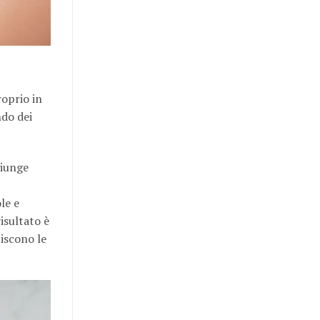
roprio in
ndo dei
giunge
le e
isultato è
iscono le