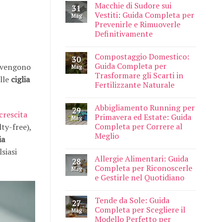
Macchie di Sudore sui
31
Vestiti: Guida Completa per
Mag
Prevenirle e Rimuoverle
Definitivamente
Compostaggio Domestico:
30
Guida Completa per
e vengono
Mag
Trasformare gli Scarti in
elle
ciglia
Fertilizzante Naturale
Abbigliamento Running per
29
crescita
Primavera ed Estate: Guida
Mag
Completa per Correre al
lty-free),
Meglio
ia
siasi
Allergie Alimentari: Guida
28
Completa per Riconoscerle
Mag
e Gestirle nel Quotidiano
Tende da Sole: Guida
27
Completa per Scegliere il
Mag
Modello Perfetto per