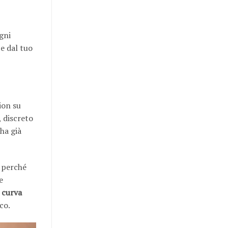
gni
 e dal tuo
ion su
, discreto
ha già
a perché
e
a
curva
co.