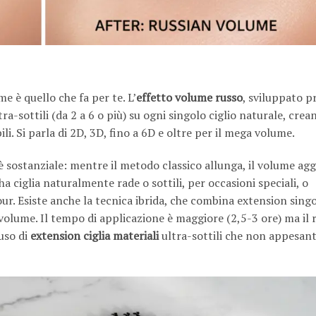
e è quello che fa per te. L’
effetto volume russo
, sviluppato p
a-sottili (da 2 a 6 o più) su ogni singolo ciglio naturale, crea
li. Si parla di 2D, 3D, fino a 6D e oltre per il mega volume.
è sostanziale: mentre il metodo classico allunga, il volume ag
 ciglia naturalmente rade o sottili, per occasioni speciali, o
. Esiste anche la tecnica ibrida, che combina extension singo
 volume. Il tempo di applicazione è maggiore (2,5-3 ore) ma il r
uso di
extension ciglia materiali
ultra-sottili che non appesant