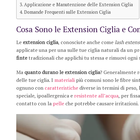
Applicazione e Manutenzione delle Extension Ciglia
Domande Frequenti sulle Extension Ciglia
Cosa Sono le Extension Ciglia e C
Le
extension ciglia
, conosciute anche come
lash exten
applicate una per una sulle tue ciglia naturali da un p
finte
tradizionali che applichi tu stessa e rimuovi ogni
Ma
quanto durano le extension ciglia
? Generalmente re
delle tue ciglia. I
materiali
più comuni sono le fibre sint
ognuno con
caratteristiche
diverse in termini di peso,
speciale, ipoallergenica e
resistente all’acqua
, per fis
contatto con la
pelle
che potrebbe causare irritazioni.