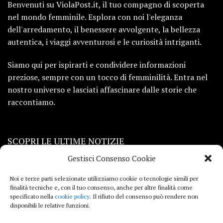
Benvenuti su ViolaPost.it, il tuo compagno di scoperta
nel mondo femminile. Esplora con noi l'eleganza
dell'arredamento, il benessere avvolgente, la bellezza
autentica, i viaggi avventurosi e le curiosità intriganti.
Siamo qui per ispirarti e condividere informazioni
preziose, sempre con un tocco di femminilità. Entra nel
nostro universo e lasciati affascinare dalle storie che
raccontiamo.
SCOPRI LE ULTIME NOTIZIE
Gestisci Consenso Cookie
Viaggi
Noi e terze parti selezionate utilizziamo cookie o tecnologie simili per
finalità tecniche e, con il tuo consenso, anche per altre finalità come
Beauty e benessere
specificato nella
cookie policy
. Il rifiuto del consenso può rendere non
disponibili le relative funzioni.
Casa