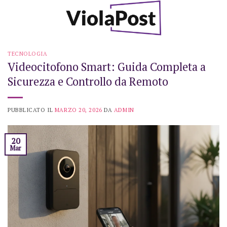
Skip
to
content
TECNOLOGIA
Videocitofono Smart: Guida Completa a
Sicurezza e Controllo da Remoto
PUBBLICATO IL
MARZO 20, 2026
DA
ADMIN
20
Mar