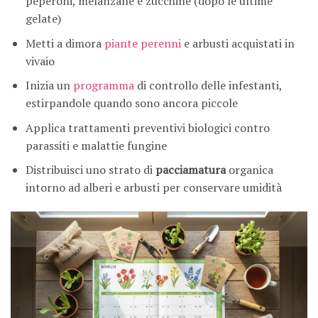
peperoni, melanzane e zucchine (dopo le ultime
gelate)
Metti a dimora
piante perenni
e arbusti acquistati in
vivaio
Inizia un
programma
di controllo delle infestanti,
estirpandole quando sono ancora piccole
Applica trattamenti preventivi biologici contro
parassiti e malattie fungine
Distribuisci uno strato di
pacciamatura
organica
intorno ad alberi e arbusti per conservare umidità