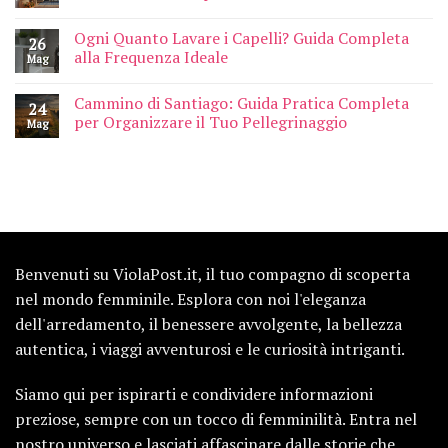
Ogni Quanto Lavare i Capelli? Guida Completa
26
alla Frequenza Ideale
Mag
Cammino di Santiago: Guida Pratica Completa
24
per Organizzare il Tuo Pellegrinaggio
Mag
Benvenuti su ViolaPost.it, il tuo compagno di scoperta
nel mondo femminile. Esplora con noi l'eleganza
dell'arredamento, il benessere avvolgente, la bellezza
autentica, i viaggi avventurosi e le curiosità intriganti.
Siamo qui per ispirarti e condividere informazioni
preziose, sempre con un tocco di femminilità. Entra nel
nostro universo e lasciati affascinare dalle storie che