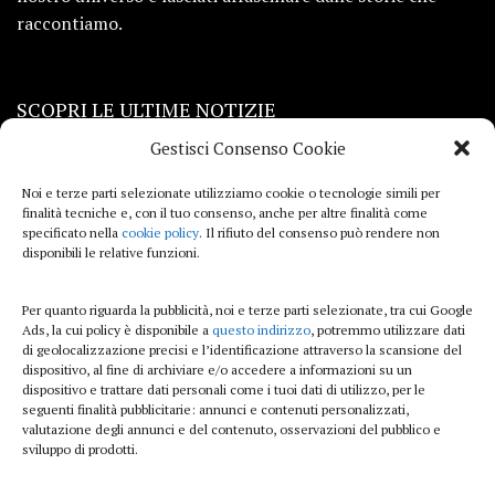
raccontiamo.
SCOPRI LE ULTIME NOTIZIE
Gestisci Consenso Cookie
Viaggi
Noi e terze parti selezionate utilizziamo cookie o tecnologie simili per
finalità tecniche e, con il tuo consenso, anche per altre finalità come
Beauty e benessere
specificato nella
cookie policy
. Il rifiuto del consenso può rendere non
disponibili le relative funzioni.
Casa
Per quanto riguarda la pubblicità, noi e terze parti selezionate, tra cui Google
Curiosità
Ads, la cui policy è disponibile a
questo indirizzo
, potremmo utilizzare dati
di geolocalizzazione precisi e l’identificazione attraverso la scansione del
Lifestyle
dispositivo, al fine di archiviare e/o accedere a informazioni su un
dispositivo e trattare dati personali come i tuoi dati di utilizzo, per le
Sport
seguenti finalità pubblicitarie: annunci e contenuti personalizzati,
valutazione degli annunci e del contenuto, osservazioni del pubblico e
sviluppo di prodotti.
iTech