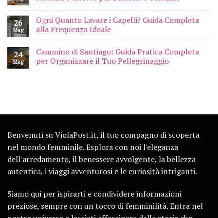
Ogni Quanto Lavare i Capelli? Guida Completa
26
alla Frequenza Ideale
Mag
Cammino di Santiago: Guida Pratica Completa
24
per Organizzare il Tuo Pellegrinaggio
Mag
Benvenuti su ViolaPost.it, il tuo compagno di scoperta
nel mondo femminile. Esplora con noi l'eleganza
dell'arredamento, il benessere avvolgente, la bellezza
autentica, i viaggi avventurosi e le curiosità intriganti.
Siamo qui per ispirarti e condividere informazioni
preziose, sempre con un tocco di femminilità. Entra nel
nostro universo e lasciati affascinare dalle storie che