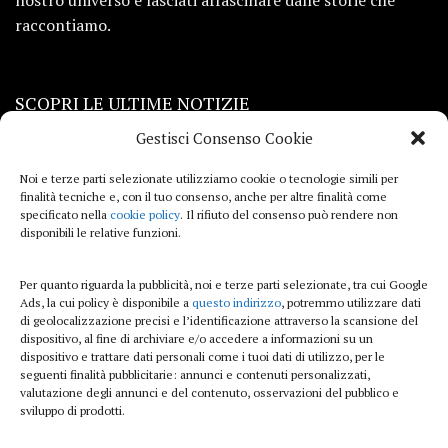
raccontiamo.
SCOPRI LE ULTIME NOTIZIE
Gestisci Consenso Cookie
Viaggi
Noi e terze parti selezionate utilizziamo cookie o tecnologie simili per
finalità tecniche e, con il tuo consenso, anche per altre finalità come
Beauty e benessere
specificato nella
cookie policy
. Il rifiuto del consenso può rendere non
disponibili le relative funzioni.
Casa
Per quanto riguarda la pubblicità, noi e terze parti selezionate, tra cui Google
Curiosità
Ads, la cui policy è disponibile a
questo indirizzo
, potremmo utilizzare dati
di geolocalizzazione precisi e l’identificazione attraverso la scansione del
Lifestyle
dispositivo, al fine di archiviare e/o accedere a informazioni su un
dispositivo e trattare dati personali come i tuoi dati di utilizzo, per le
Sport
seguenti finalità pubblicitarie: annunci e contenuti personalizzati,
valutazione degli annunci e del contenuto, osservazioni del pubblico e
sviluppo di prodotti.
iTech