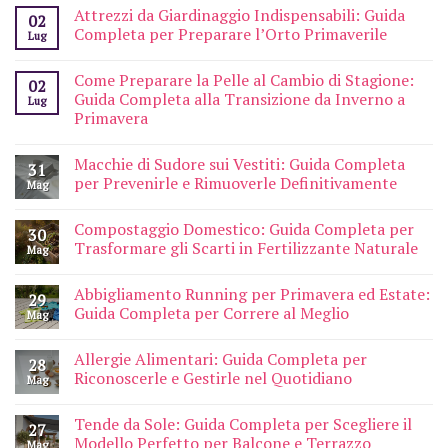
Attrezzi da Giardinaggio Indispensabili: Guida
02
Completa per Preparare l’Orto Primaverile
Lug
Come Preparare la Pelle al Cambio di Stagione:
02
Guida Completa alla Transizione da Inverno a
Lug
Primavera
Macchie di Sudore sui Vestiti: Guida Completa
31
per Prevenirle e Rimuoverle Definitivamente
Mag
Compostaggio Domestico: Guida Completa per
30
Trasformare gli Scarti in Fertilizzante Naturale
Mag
Abbigliamento Running per Primavera ed Estate:
29
Guida Completa per Correre al Meglio
Mag
Allergie Alimentari: Guida Completa per
28
Riconoscerle e Gestirle nel Quotidiano
Mag
Tende da Sole: Guida Completa per Scegliere il
27
Modello Perfetto per Balcone e Terrazzo
Mag